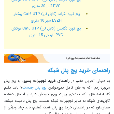
PVC آبی 30 متری
پچ کورد لگراند (کابل لن) Cat6 UTP روکش
LSZH سبز 10 متری
پچ کورد نگزنس (کابل لن) Cat6 UTP روکش
PVC نارنجی 15 متری
راهنمای خرید پچ پنل شبکه
به عنوان آخرین عضو در
راهنمای خرید تجهیزات پسیو
، به پچ پنل
می‌پردازیم. اگه به طور کامل نمی‌دونین
پچ پنل چیست
؟ باید بگیم
که قطعه فلزی که تعدادی پورت روی خودش داره و اتصال دهنده
کابل‌های شبکه به سایر تجهیزات شبکه هست، پچ پنل نامیده میشه.
همان‌طور که در راهنمای خرید پچ پنل شبکه گفتیم، باید چند ویژگی از
این محصول رو در زمان خرید در نظر بگیرین: