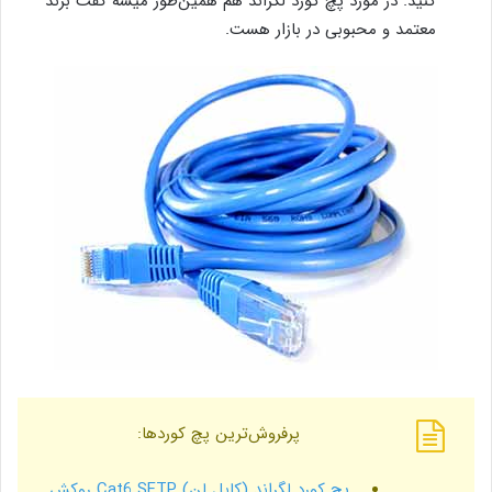
کنید. در مورد پچ کورد لگراند هم همین‌طور میشه گفت برند
معتمد و محبوبی در بازار هست.
پرفروش‌ترین پچ کوردها:
پچ کورد لگراند (کابل لن) Cat6 SFTP روکش