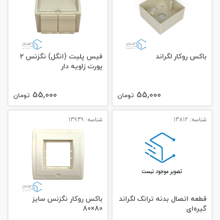
باکس روکار لگراند
فیس پلیت (انگل) نگزنس 2
پورت زاویه دار
55,000
55,000
تومان
تومان
شناسه: 13812
شناسه: 13939
قطعه اتصال بدنه ترانک لگراند
باکس روکار نگزنس سایز
گیره‌ای
80×80