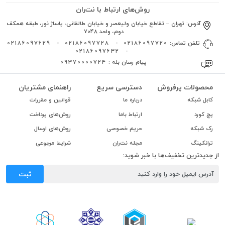
روش‌های ارتباط با نت‌ران
آدرس:
تهران – تقاطع خیابان ولیعصر و خیابان طالقانی، پاساژ نور، طبقه همکف
دوم، واحد 7048
تلفن تماس:
02186097720
-
02186097728
-
02186097629
02186097632
-
پیام رسان بله :
09370000724
محصولات پرفروش
دسترسی سریع
راهنمای مشتریان
کابل شبکه
درباره ما
قوانین و مقررات
پچ کورد
ارتباط باما
روش‌های پرداخت
رک شبکه
حریم خصوصی
روش‌های ارسال
ترانکینگ
مجله نت‌ران
شرایط مرجوعی
از جدیدترین تخفیف‌ها با خبر شوید:
ثبت