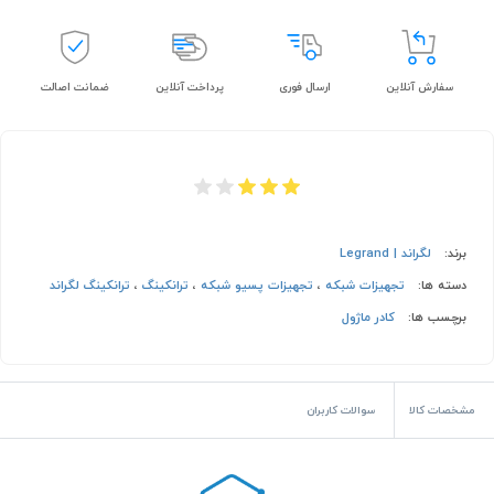
سفارش آنلاین
ارسال فوری
پرداخت آنلاین
ضمانت اصالت
برند:
لگراند | Legrand
دسته ها:
تجهیزات شبکه
،
تجهیزات پسیو شبکه
،
ترانکینگ
،
ترانکینگ لگراند
برچسب ها:
کادر ماژول
مشخصات کالا
سوالات کاربران