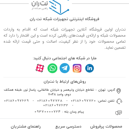
فروشگاه اینترنتی تجهیزات شبکه نت ران
نت‌ران اولین فروشگاه آنلاین تجهیزات شبکه است که اقدام به واردات
محصولات شبکه و ارائه‌ی قیمت‌های رقابتی کرده است و این افتخار را دارد که
تمامی محصولات خود را از نظر کیفیت، اصالت و حتی قیمت ارائه شده
تضمین نماید.
مارا در شبکه های اجتماعی دنبال کنید:
روش‌های ارتباط با نت‌ران
آدرس:
تهران – تقاطع خیابان ولیعصر و خیابان طالقانی، پاساژ نور، طبقه همکف
دوم، واحد 7048
تلفن تماس:
02186097720
-
02186097728
-
02186097629
02186097632
-
پیام رسان بله :
09370000724
محصولات پرفروش
دسترسی سریع
راهنمای مشتریان