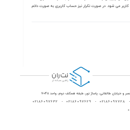
 کاربر می شود. در صورت تکرار نیز حساب کاربری به صورت دائم
ر و خیابان طالقانی، پاساژ نور، طبقه همکف دوم، واحد 7048
02186097632
-
02186097629
-
02186097728
-