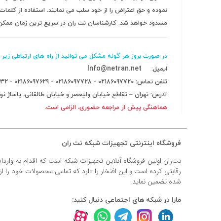
#داکت
نموده و حق اعتراض را از خود سلب می نمایند. استفاده از کلما
مسدود خواهد شد. کارشناسان نت ران در سریع ترین زمان ممکن، ن
#داکت ساده
در صورت بروز هر گونه مشکل می توانید از راه های ارتباطی زیر ب
Info@netran.net
ایمیل:
تلفن تماس:
02186097720
-
02186097728
-
02186097629
-
632
آدرس: تهران – تقاطع خیابان ولیعصر و خیابان طالقانی، پاساژ نور،
هماهنگی پیش از مراجعه حضوری، الزامی است.
فروشگاه اینترنتی تجهیزات شبکه نت ران
نت‌ران اولین فروشگاه آنلاین تجهیزات شبکه است که اقدام به وارد
رقابتی کرده است و این افتخار را دارد که تمامی محصولات خود را ا
شده تضمین نماید.
مارا در شبکه های اجتماعی دنبال کنید: