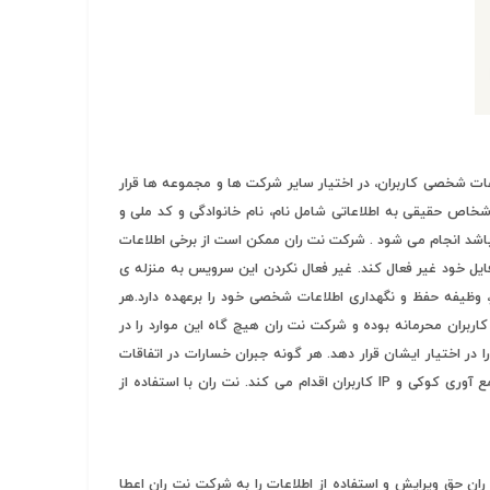
ات شخصی کاربران، در اختیار سایر شرکت ها و مجموعه ها قرار
خاص حقیقی به اطلاعاتی شامل نام، نام خانوادگی و کد ملی و
 باشد انجام می شود . شرکت نت ران ممکن است از برخی اطلاعات
پروفایل خود غیر فعال کند. غیر فعال نکردن این سرویس به منزله ی
، وظیفه حفظ و نگهداری اطلاعات شخصی خود را برعهده دارد.هر
اربران محرمانه بوده و شرکت نت ران هیچ گاه این موارد را در
 اختیار ایشان قرار دهد. هر گونه جبران خسارات در اتفاقات
مرتبط برای شرکت نت ران وجود ندارد و کاربر حق هرگونه اعتراض را از خود سلب کرده است. نت ران برای ارائه خدمات بهتر و دقیق تر نسبت به جمع آوری کوکی و IP کاربران اقدام می کند. نت ران با استفاده از
ن حق ویرایش و استفاده از اطلاعات را به شرکت نت ران اعطا