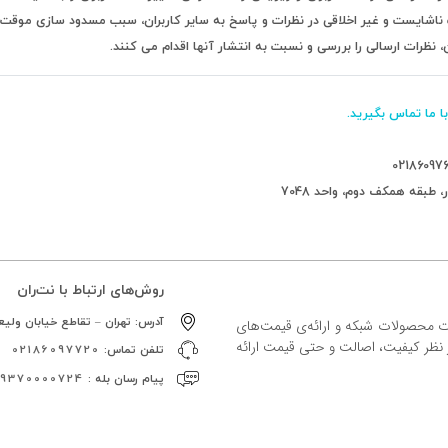
ت ناشایست و غیر اخلاقی در نظرات و پاسخ به سایر کاربران، سبب مسدود سازی موقت
ظرات ارسالی را بررسی و نسبت به انتشار آنها اقدام می کنند.
ا ما تماس بگیرید.
02186097
 طبقه همکف دوم، واحد 7048
روش‌های ارتباط با نت‌ران
آدرس:
تهران – تقاطع خیابان ولیعص
ات محصولات شبکه و ارائه‌ی قیمت‌های
ز نظر کیفیت، اصالت و حتی قیمت ارائه
تلفن تماس:
02186097720
پیام رسان بله :
09370000724