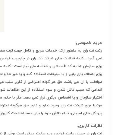
#پچ کورد لگراند
#پچ کورد نگزنس
#رک شبکه
حریم خصوصی:
#رک HPI
رکت نت ران به منظور ارائه خدمات سریع و کامل جهت ثبت سفارش
#ترانکینگ لگراند
نمی گیرد . کلیه فعالیت های شرکت نت ران در چارچوب قوانین 
برای سازمان ها به کد اقتصادی و شناسه ملی نیاز است . کلیه م
#ترانکینگ دانوب
برای اهداف بازار یابی و یا تبلیغات استفاده کند و یا خبر ها و ا
موافقت با ان می باشد، حق هر گونه اعتراضی از کاربر سلب می 
#سوکت شبکه
اقدامی که سبب فاش شدن و سوء استفاده از این اطلاعات شود، بر
#کیستون شبکه
اختیار سازمان و یا اشخاص دیگری قرار نمی دهد، مگر با حکم 
#پچ پنل لگراند
پروتکل های امنیتی، تمام تلاش خود را برای حفظ اطلاعات کاربران
#پچ پنل نگزنس
نظرات کاربری:
نت ران در جهت رعایت قوانین وب سایت ممکن است برخی از نظرا