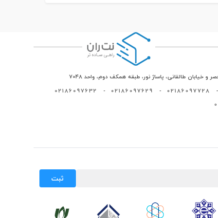
ر و خیابان طالقانی، پاساژ نور، طبقه همکف دوم، واحد 7048
02186097632
-
02186097629
-
02186097728
-
ثبت