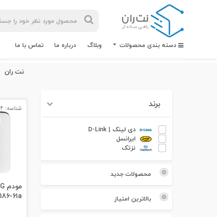
دسته بندی محصولات
وبلاگ
درباره ما
تماس با ما
نت ران
برند
شناسه: 10504
بیشترین
جستجوهای
دی لینک | D-Link
اخیر
ایرانسل
نزتک
#کابل شبکه
محصولات جدید
#کابل شبکه لگراند
186-61a
#کابل شبکه نگزنس
بالاترین امتیاز