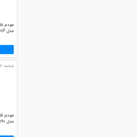
#داکت
#داکت ساده
مدل GL01P
شناسه: 10437
مدل MF190