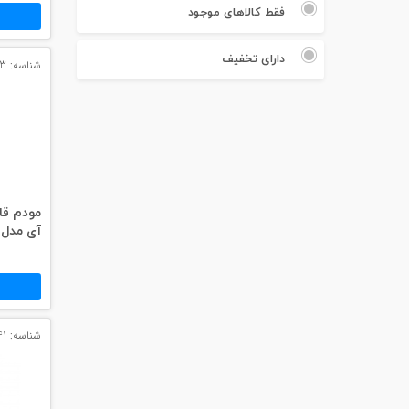
#پچ کورد لگراند
فقط کالاهای موجود
#پچ کورد نگزنس
دارای تخفیف
شناسه: 10613
#رک شبکه
#رک HPI
#ترانکینگ لگراند
#ترانکینگ دانوب
آی مدل MF855
#سوکت شبکه
#کیستون شبکه
#پچ پنل لگراند
شناسه: 9141
#پچ پنل نگزنس