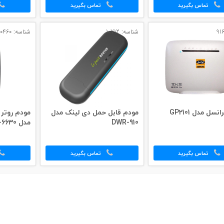
تماس بگیرید
تماس بگیرید
شناسه: 10712
شناسه: 10460
مودم ایرانسل مدل GP2101
مودم قابل حمل دی لینک مدل
DWR-910
مدل NZT-6630
تماس بگیرید
تماس بگیرید