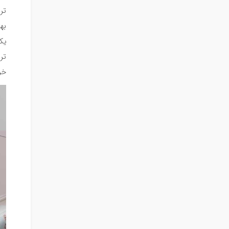
به
یک
تر
خر