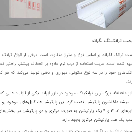
مت ترانکینگ لگراند
مت ترانک لگراند بر اساس نوع و متراژ متفاوت است. برخی از انواع ترانک ل
بیه شده است. مزیت استفاده از درب نرم علاوه بر انعطاف بیشتر، راحتی ن
انک‌های خود را در سه نوع ستونی، دیواری و دفنی تولید می‌کند که هر کد
ند.
سایز 50×195، بزرگ‌ترین ترانکینگ موجود در بازار ایرانه. یکی از قابلیت‌ه
 میشه داخلشون پارتیشن نصب کرد. این پارتیشن‌ها، کابل‌های موجود رو از 
ب یک عدد پارتیشن مرکزی وجود داره.
مولا ترانک‌های لگراند به صورت کانال‌های دو متری به فروش می‌رسند؛ اما