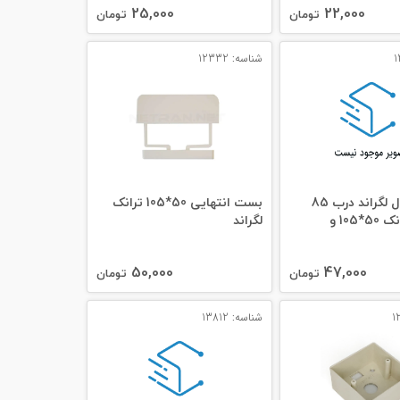
25,000
22,000
تومان
تومان
شناسه: 12332
کادر 2 ماژول لگراند درب 85
بست انتهایی 50*105 ترانک
مناسب ترانک 50*105 و
لگراند
50,000
47,000
تومان
تومان
شناسه: 13812