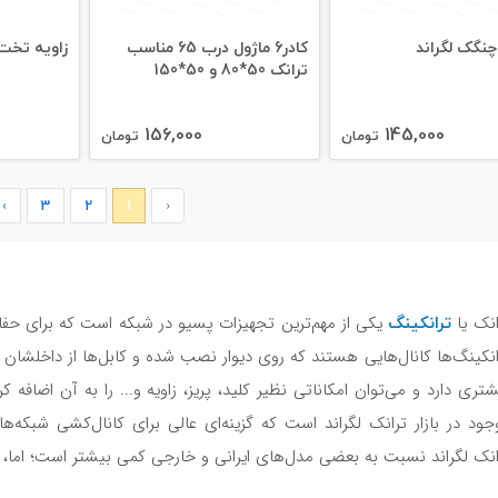
چنگک لگراند
کادر6 ماژول درب 65 مناسب
زاویه تخت 50*80 ترانک لگر
ترانک 50*80 و 50*150
156,000
145,000
تومان
تومان
›
3
2
1
‹
ترانکینگ
انک یا
یکی از مهم‌ترین تجهیزات پسیو در شبکه است که برای حفاظ
انکینگ‌ها کانال‌هایی هستند که روی دیوار نصب شده و کابل‌ها از داخلشا
شتری دارد و می‌توان امکاناتی نظیر کلید، پریز، زاویه و... را به آن اضافه 
جود در بازار ترانک لگراند است که گزینه‌ای عالی برای کانال‌کشی شبکه‌
انک لگراند نسبت به بعضی مدل‌های ایرانی و خارجی کمی بیشتر است؛ اما، 