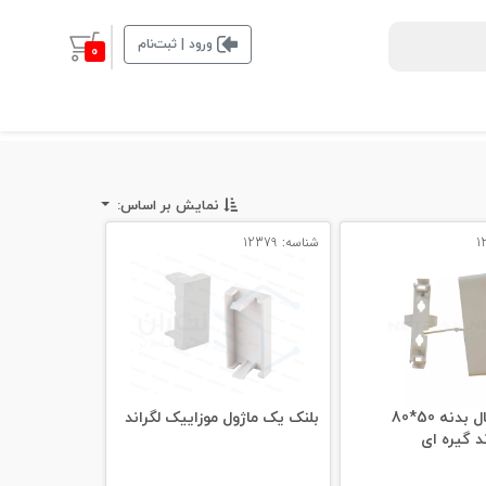
ورود | ثبت‌نام
0
نمایش بر اساس:
شناسه: 12379
قطعه اتصال بدنه 50*80
بلنک یک ماژول موزاییک لگراند
د گیره ای