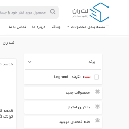
دسته بندی محصولات
وبلاگ
درباره ما
تماس با ما
نت ران
برند
شناسه: 12756
بیشترین
جستجوهای
لگراند | Legrand
اخیر
#کابل شبکه
محصولات جدید
#کابل شبکه لگراند
بالاترین امتیاز
ترانک لگ
#کابل شبکه نگزنس
فقط کالاهای موجود