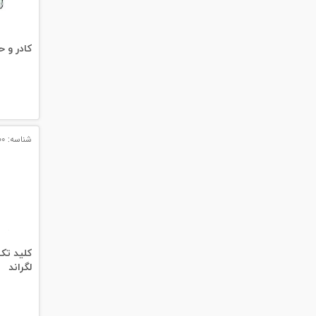
#داکت
#داکت ساده
کادر و ح
شناسه: 12400
کلید تک
لگراند