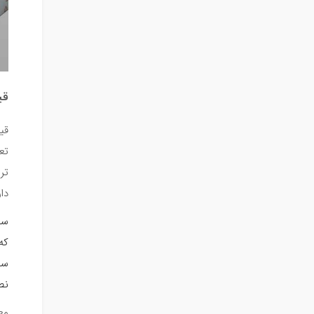
قی
قی
تع
تر
دار
که
نص
مع