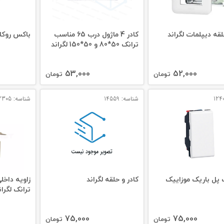
لقه دیپلمات لگراند
کادر 4 ماژول درب 65 مناسب
باکس روکار 
ترانک 50*80 و 50*150 لگراند
53,000
52,000
تومان
تومان
شناسه: 14559
شناسه: 12305
 پل باریک موزاییک
کادر و حلقه لگراند
ترانک لگران
75,000
75,000
تومان
تومان