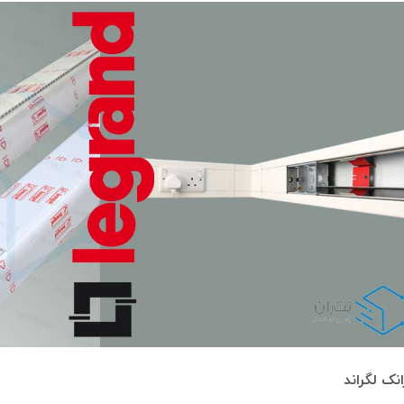
انک لگراند