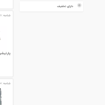
#پچ کورد لگراند
دارای تخفیف
#پچ کورد نگزنس
شناسه: 12391
#رک شبکه
#رک HPI
#ترانکینگ لگراند
پارتيشن 
#ترانکینگ دانوب
#سوکت شبکه
#کیستون شبکه
شناسه: 11301
#پچ پنل لگراند
#پچ پنل نگزنس