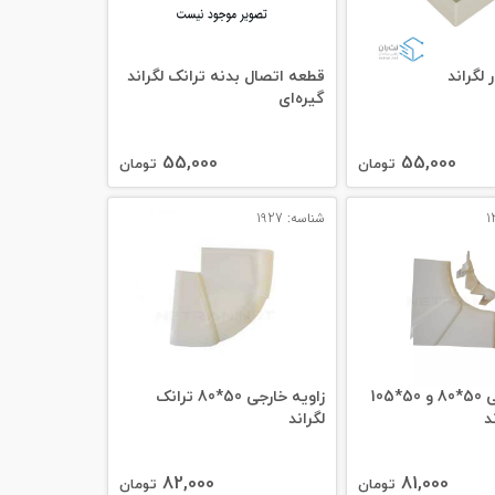
لگراند
قطعه اتصال بدنه ترانک لگراند
گیره‌ای
55,000
55,000
تومان
تومان
شناسه: 1927
زاویه داخلی 50*80 و 50*105
زاویه خارجی 50*80 ترانک
د
لگراند
82,000
81,000
تومان
تومان