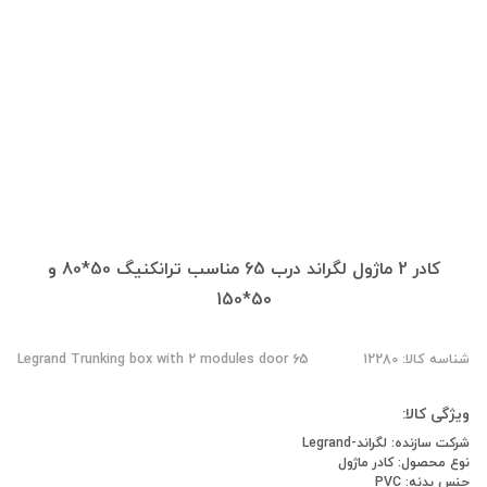
کادر 2 ماژول لگراند درب 65 مناسب ترانکنیگ 50*80 و
50*150
شناسه کالا: 12280
Legrand Trunking box with 2 modules door 65
ویژگی کالا:
شرکت سازنده: لگراند-Legrand
نوع محصول: کادر ماژول
جنس بدنه: PVC