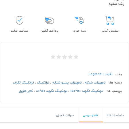
رنگ: سفید
سفارش آنلاین
ارسال فوری
پرداخت آنلاین
ضمانت اصالت
برند:
لگراند | Legrand
دسته ها:
تجهیزات شبکه
،
تجهیزات پسیو شبکه
،
ترانکینگ
،
ترانکینگ لگراند
برچسب ها:
ترانکینگ لگراند 50*150
،
ترانکینگ لگراند 50*80
،
کادر ماژول
مشخصات کالا
نقد و بررسی
سوالات کاربران