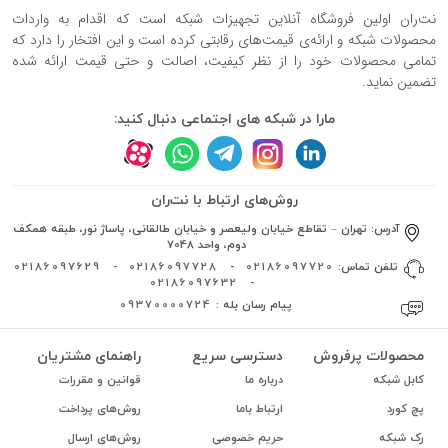
نت‌ران اولین فروشگاه آنلاین تجهیزات شبکه است که اقدام به واردات
محصولات شبکه و ارائه‌ی قیمت‌های رقابتی کرده است و این افتخار را دارد که
تمامی محصولات خود را از نظر کیفیت، اصالت و حتی قیمت ارائه شده
تضمین نماید.
مارا در شبکه های اجتماعی دنبال کنید:
روش‌های ارتباط با نت‌ران
آدرس:
تهران – تقاطع خیابان ولیعصر و خیابان طالقانی، پاساژ نور، طبقه همکف
دوم، واحد 7048
تلفن تماس:
02186097720
-
02186097728
-
02186097629
02186097632
-
پیام رسان بله :
09370000724
محصولات پرفروش
دسترسی سریع
راهنمای مشتریان
کابل شبکه
درباره ما
قوانین و مقررات
پچ کورد
ارتباط باما
روش‌های پرداخت
رک شبکه
حریم خصوصی
روش‌های ارسال