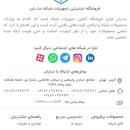
فروشگاه اینترنتی تجهیزات شبکه نت ران
نت‌ران اولین فروشگاه آنلاین تجهیزات شبکه است که اقدام به واردات
محصولات شبکه و ارائه‌ی قیمت‌های رقابتی کرده است و این افتخار را دارد که
تمامی محصولات خود را از نظر کیفیت، اصالت و حتی قیمت ارائه شده
تضمین نماید.
مارا در شبکه های اجتماعی دنبال کنید:
روش‌های ارتباط با نت‌ران
آدرس:
تهران – تقاطع خیابان ولیعصر و خیابان طالقانی، پاساژ نور، طبقه همکف
دوم، واحد 7048
تلفن تماس:
02186097720
-
02186097728
-
02186097629
02186097632
-
پیام رسان بله :
09370000724
محصولات پرفروش
دسترسی سریع
راهنمای مشتریان
کابل شبکه
درباره ما
قوانین و مقررات