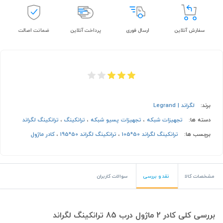
سفارش آنلاین
ارسال فوری
پرداخت آنلاین
ضمانت اصالت
برند:
لگراند | Legrand
دسته ها:
تجهیزات شبکه
،
تجهیزات پسیو شبکه
،
ترانکینگ
،
ترانکینگ لگراند
برچسب ها:
ترانکینگ لگراند 50*105
،
ترانکینگ لگراند 50*195
،
کادر ماژول
مشخصات کالا
نقد و بررسی
سوالات کاربران
بررسی کلی کادر 2 ماژول درب 85 ترانکینگ لگراند