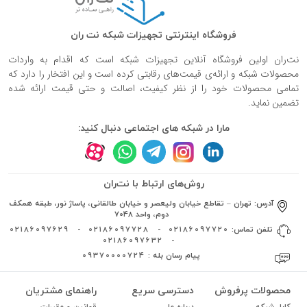
فروشگاه اینترنتی تجهیزات شبکه نت ران
نت‌ران اولین فروشگاه آنلاین تجهیزات شبکه است که اقدام به واردات
محصولات شبکه و ارائه‌ی قیمت‌های رقابتی کرده است و این افتخار را دارد که
تمامی محصولات خود را از نظر کیفیت، اصالت و حتی قیمت ارائه شده
تضمین نماید.
مارا در شبکه های اجتماعی دنبال کنید:
روش‌های ارتباط با نت‌ران
آدرس:
تهران – تقاطع خیابان ولیعصر و خیابان طالقانی، پاساژ نور، طبقه همکف
دوم، واحد 7048
تلفن تماس:
02186097720
-
02186097728
-
02186097629
02186097632
-
پیام رسان بله :
09370000724
محصولات پرفروش
دسترسی سریع
راهنمای مشتریان
کابل شبکه
درباره ما
قوانین و مقررات