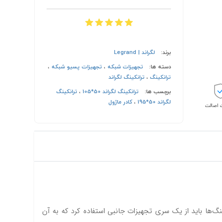
برند:
لگراند | Legrand
دسته ها:
تجهیزات شبکه
،
تجهیزات پسیو شبکه
،
ترانکینگ
،
ترانکینگ لگراند
برچسب ها:
ترانکینگ لگراند 50*105
،
ترانکینگ
لگراند 50*195
،
کادر ماژول
اصالت
ینگ‌ها باید از یک سری تجهیزات جانبی استفاده کرد که به آن