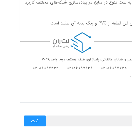
ه علت تنوع در سایز، در پیاده‌سازی شبکه‌های مختلف کاربرد
دنه آن سفید است
ر و خیابان طالقانی، پاساژ نور، طبقه همکف دوم، واحد 7048
02186097632
-
02186097629
-
02186097728
-
ثبت