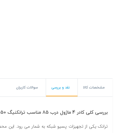
#پچ کورد لگراند
#پچ کورد نگزنس
#رک شبکه
#رک HPI
#ترانکینگ لگراند
#ترانکینگ دانوب
#سوکت شبکه
مشخصات کالا
نقد و بررسی
سوالات کاربران
#کیستون شبکه
#پچ پنل لگراند
بررسی کلی کادر 4 ماژول درب 85 مناسب ترانکنیگ 50*105 و 50*195
#پچ پنل نگزنس
ترانک یکی از تجهیزات پسیو شبکه به شمار می رود. این محصول 