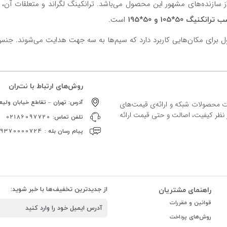
ز سازنده‌های مشهور این محصول می‌باشد. ترانکینگ لگراند و متعلقات آن، ب
است.
هایی کاربرد دارد که سیم‌ها به سه جهت هدایت می‌شوند. جنس این قطعه از PVC و رنگ ب
روش‌های ارتباط با نت‌ران
آدرس:
تهران – تقاطع خیابان ولیعص
ات محصولات شبکه و ارائه‌ی قیمت‌های
ز نظر کیفیت، اصالت و حتی قیمت ارائه
تلفن تماس:
02186097720
پیام رسان بله :
09370000724
راهنمای مشتریان
از جدیدترین تخفیف‌ها با خبر شوید:
قوانین و مقررات
روش‌های پرداخت