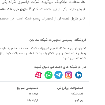
ها، متعلقات ترانکینگ می‌گویند. شرکت فرانسوی لگراند یکی ا
#داکت
کادر 4 ماژول درب 85 مناسب ترانکنیگ 50*105 و 50*195
فراوان دارند. یکی از این متعلقات،
#داکت ساده
کادر ماژول قطعه ای از تجهیزات پسیو شبکه است. این محصول برای مکان‌
فروشگاه اینترنتی تجهیزات شبکه نت ران
نت‌ران اولین فروشگاه آنلاین تجهیزات شبکه است که اقدام به وارد
رقابتی کرده است و این افتخار را دارد که تمامی محصولات خود را ا
شده تضمین نماید.
مارا در شبکه های اجتماعی دنبال کنید:
محصولات پرفروش
دسترسی سریع
کابل شبکه
درباره ما
پچ کورد
ارتباط باما