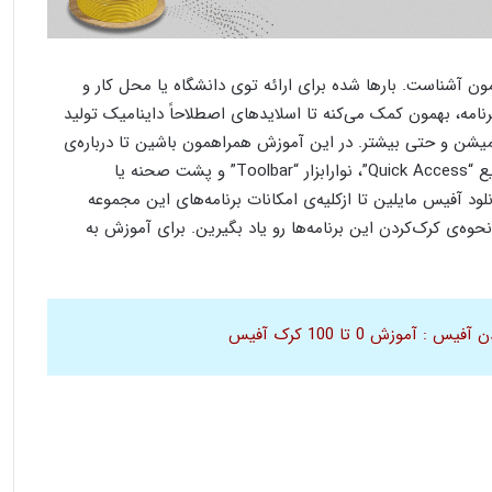
مون آشناست. بارها شده برای ارائه توی دانشگاه یا محل کار و
برنامه، بهمون کمک می‌کنه تا اسلایدهای اصطلاحاً داینامیک تولید
یشن و حتی بیشتر. در این آموزش همراهمون باشین تا درباره‌ی
مفاهیمی مثل ریبون “Ribbon”، دسترسی سریع “Quick Access”، نوارابزار “Toolbar” و پشت صحنه یا
گر بعد از دانلود آفیس مایلین تا ازکلیه‌ی امکانات برنامه‌های این مجموعه
حوه‌ی کرک‌کردن این برنامه‌ها رو یاد بگیرین. برای آموزش به
یس : آموزش 0 تا 100 کرک آفیس