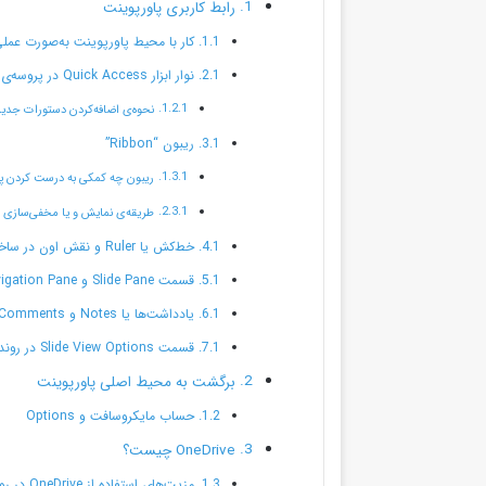
رابط کاربری پاورپوینت
کار با محیط پاورپوینت به‌صورت عمل
نوار ابزار Quick Access در پروسه‌ی ساخت پاورپوینت
نحوه‌ی اضافه‌کردن دستورات جدید به نوارابز
ریبون “Ribbon”
ریبون چه کمکی به درست کردن پاو
طریقه‌ی نمایش و یا مخفی‌سازی Ribbon در طول مراحل ساخت پاور پوینت
خط‌کش یا Ruler و نقش اون در ساخت power point
قسمت Slide Pane و Slide Navigation Pane
یادداشت‌ها یا Notes و Comments چه کمکی به فرآیند ساخت پاورپوینت می‌کنن؟
قسمت Slide View Options در روند ساخت پاور پوینت
برگشت به محیط اصلی پاورپوینت
حساب مایکروسافت و Options
OneDrive چیست؟
مزیت‌های استفاده از OneDrive در روند ساخت power point