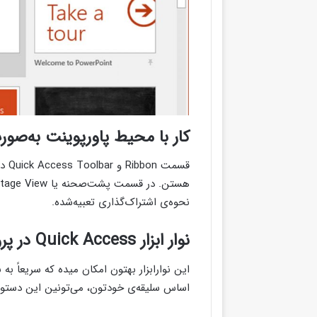
کار با محیط پاورپوینت به‌صو
قسمت Ribbon و Quick Access Toolbar درواقع محل پیداکردن اصلی‌ترین دستورات
نحوه‌ی اشتراک‌گذاری تعبیه‌شده.
نوار ابزار Quick Access در پروسه‌ی ساخت پاورپوینت
این نوارابزار بهتون امکان میده که سریعاً 
اساس سلیقه‌ی خودتون، می‌تونین این دستو