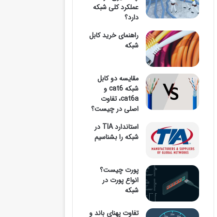
عملکرد کلی شبکه
دارد؟
وارد
راهنمای خرید کابل
شبکه
مقایسه دو کابل
کنید
شبکه cat6 و
cat6a، تفاوت
اصلی در چیست؟
استاندارد TIA در
...
شبکه را بشناسیم
پورت چیست؟
انواع پورت در
شبکه
تفاوت پهنای باند و