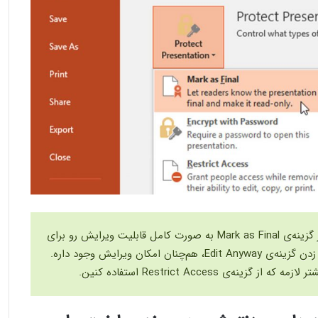
توجه داشته باشین که استفاده از گزینه‌ی Mark as Final به صورت کامل قابلیت ویرایش رو برای
دیگران محدود نمی‌کنه. یعنی با زدن گزینه‌ی Edit Anyway، هم‌چنان امکان ویرایش وجود داره.
ینه‌ی Restrict Access استفاده کنین.