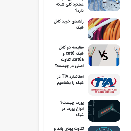
عملکرد کلی شبکه
دارد؟
وارد
راهنمای خرید کابل
شبکه
مقایسه دو کابل
کنید
شبکه cat6 و
cat6a، تفاوت
اصلی در چیست؟
استاندارد TIA در
...
شبکه را بشناسیم
پورت چیست؟
انواع پورت در
شبکه
تفاوت پهنای باند و