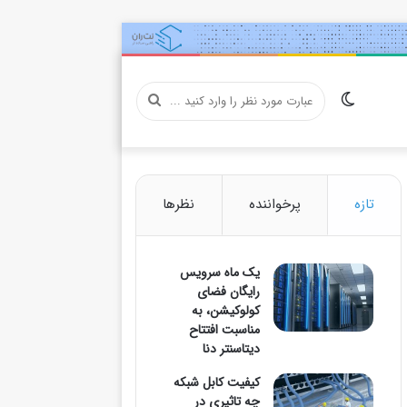
تغییر
عبارت
پوسته
مورد
تازه
پرخواننده
نظرها
یک ماه سرویس
نظر
رایگان فضای
کولوکیشن، به
مناسبت افتتاح
دیتاسنتر دنا
را
کیفیت کابل شبکه
چه تاثیری در