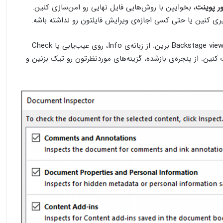
ر پوینت
، بخوایین با روش‌هایی فایل نهایی رو امن‌سازی کنین.
ی کنین یا حتی کسی اجازه‌ی ویرایش فایلتون رو نداشته باشه.
برای این‌کار، روی تب File بزنین و به بخش Backstage view برین. از زبانه‌ی Info، روی عیب‌یابی یا Check
fo و بعد Inspect Document کلیک کنین. از پنجره‌ی بازشده، گزینه‌های موردنظرتون رو تیک بزنین و