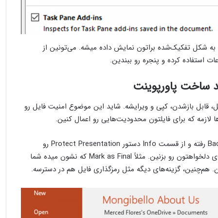
ه شکل تفکیک‌شده براتون نمایش داده میشه. می‌تونین از
ند ساخت پاورپوینت
یل، قابل بازشدن، کپی و ویرایشه. شاید این موضوع امنیت فایل رو
ها لازمه که برای فایلتون محدودیت‌هایی رو اعمال کنین.
برای این‌کار، به تب File و بعد Backstage view رفته و از قسمت Info دستور Protect Presentation رو
انتخاب کنین. در منوی کشویی بازشده، گزینه‌ی دلخواهتون رو بزنین. مثلاً Mark as Final که نشون میده شما
. هم‌چنین، گزینه‌های دیگه مثل رمزگذاری فایل هم در دسترسه.