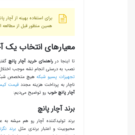
برای استفاده بهینه از آچار پ
همین منظور قبل از مطالعه اد
معیارهای انتخاب یک آ
تا اینجا در
راهنمای خرید آچار پانچ
گفتیم
نصب به درستی انجام نشه موجب اختلال 
تجهیزات پسیو شبکه
هیچ متخصص شبکه‌ای
ناچار به پرداخت هزینه مجدد
قیمت کیس
آچار پانچ خوب
رو توضیح می‌دیم:
برند آچار پانچ
برند تولیدکننده آچار رو هم میشه به ع
محبوبیت و اعتبار برندی مثل
برند نگز