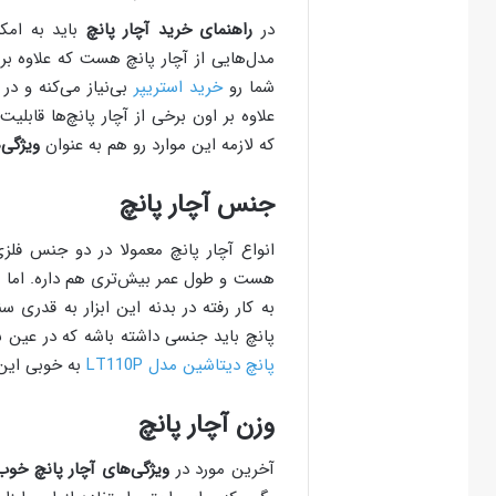
در
راهنمای خرید آچار پانچ
باید به امکا
مدل‌هایی از آچار پانچ هست که علاوه ب
شما رو
خرید استریپر
بی‌نیاز می‌کنه و در
علاوه بر اون برخی از آچار پانچ‌ها قابل
که لازمه این موارد رو هم به عنوان
ویژگی‌
جنس آچار پانچ
انواع آچار پانچ معمولا در دو جنس فلزی
هست و طول عمر بیش‌تری هم داره. اما ن
به کار رفته در بدنه این ابزار به قدری س
پانچ باید جنسی داشته باشه که در عین س
پانچ دیتاشین مدل LT110P
به خوبی این
وزن آچار پانچ
آخرین مورد در
ویژگی‌های آچار پانچ خوب