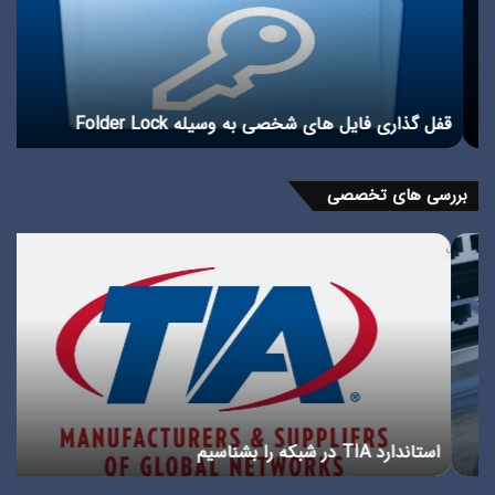
شخصی
فای
به
در
وسیله
وین
10
Folder
Lock
قفل گذاری فایل های شخصی به وسیله Folder Lock
ر
بررسی های تخصصی
استاندارد
پور
TIA
چی
در
انوا
شبکه
پور
را
در
بشناسیم
شبک
استاندارد TIA در شبکه را بشناسیم
پ