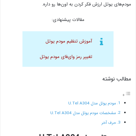
مودم‌های یوتل ارزش فکر کردن به اون‌ها رو داره.
مقالات پیشنهادی:
آموزش تنظیم مودم یوتل
تغییر رمز وای‌فای مودم یوتل
مطالب نوشته
مودم یوتل مدل U.Tel A304
مشخصات مودم یوتل مدل U.Tel A304
حرف آخر