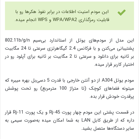
این مودم امنیت اطلاعات در برابر نفوذ هکرها رو با
قابلیت رمزگذاری WPA/WPA2 و WPS انجام میده.
این مدل از مودم‌های یوتل از استاندارد بی‌سیم 802.11b/g/n
پشتیبانی می‌کنن و با فرکانس 2.4 گیگاهرتزی سرعتی تا 24 مگابیت
بر ثانیه برای دانلود و سرعتی تا 2 مگابیت بر ثانیه برای آپلود رو در
اختیار کاربر قرار میده.
مودم یوتل A304 از دو آنتن خارجی با قدرت 5 دسی‌بل بهره میبره که
می­تونه فضاهای کوچک (تا متراژ 100 مترمربع) رو تحت پوشش
پرقدرت خودش قرار بده.
در قسمت پشتی این مودم چهار پورت Rj-45 و یک پورت Rj-11 قرار
داره که از طریق کابل LAN به شما امکان میده به‌صورت سیمی به
سایر دستگاه­‌ها متصل بشید.