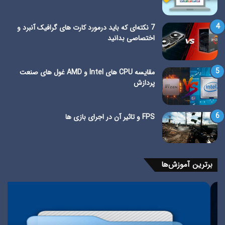
7 نکته‌ای که باید درمورد کارت های گرافیک آنبرد و
اختصاصی بدانید
مقایسه CPU های Intel و AMD غول های صنعت
پردازش
FPS و تاثیر آن در اجرای بازی ها
برترین آموزش‌ها
قفل
روش
گذاری
نما
فایل
رمز
های
وای