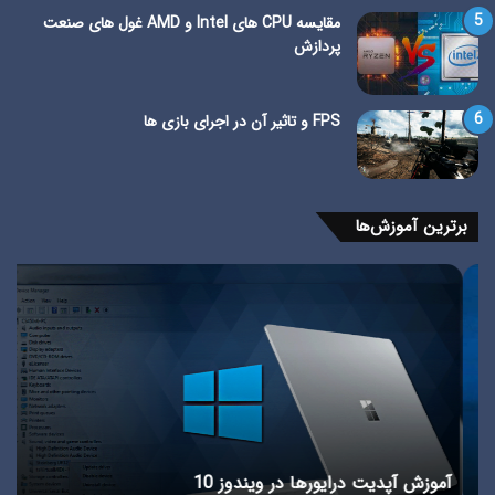
مقایسه CPU های Intel و AMD غول های صنعت
پردازش
FPS و تاثیر آن در اجرای بازی ها
برترین آموزش‌ها
آموزش
حال
آپدیت
afe
درایورها
de
در
در
ویندوز
وین
10
چی
+
آمو
ورو
آموزش آپدیت درایورها در ویندوز 10
م
به