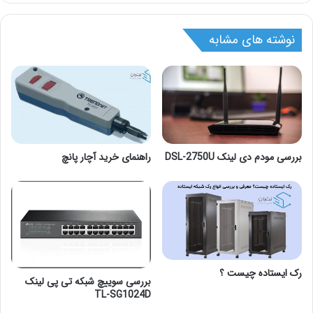
نوشته های مشابه
بررسی مودم دی لینک DSL-2750U
راهنمای خرید آچار پانچ
رک ایستاده چیست ؟
بررسی سوییچ شبکه تی پی لینک
TL-SG1024D