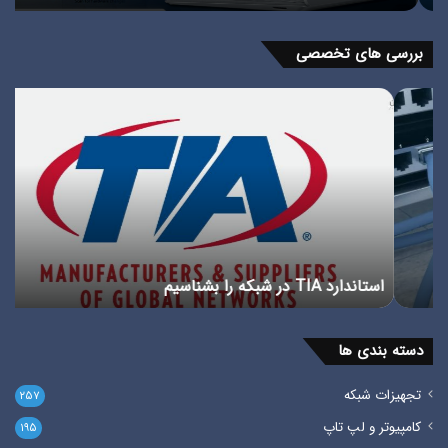
سی
مود
بررسی های تخصصی
استاندارد
پور
TIA
چی
در
انوا
شبکه
پور
را
در
بشناسیم
شبک
استاندارد TIA در شبکه را بشناسیم
پ
دسته بندی ها
تجهیزات شبکه
۲۵۷
کامپیوتر و لپ تاپ
۱۹۵