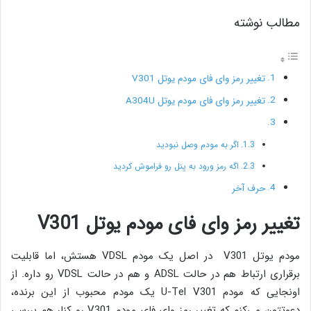
مطالب نوشته
تغییر رمز وای فای مودم یوتل V301
تغییر رمز وای فای مودم یوتل A304U
اگر به مودم وصل نبودید
اگه رمز ورود به پنل رو فراموش کردید
حرف آخر
تغییر رمز وای فای مودم یوتل V301
مودم یوتل V301 در اصل یک مودم VDSL هستش، اما قابلیت
برقراری ارتباط هم در حالت ADSL و هم در حالت VDSL رو داره. از
اونجایی که مودم U-Tel V301 یک مودم محبوب از این برنده،
دعوتتون می‌کنم که تغییر رمز وای فای مودم V301 رو کنار هم بررسی