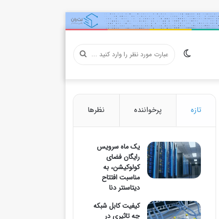
تغییر
عبارت
پوسته
مورد
تازه
پرخواننده
نظرها
یک ماه سرویس
نظر
رایگان فضای
کولوکیشن، به
مناسبت افتتاح
دیتاسنتر دنا
را
کیفیت کابل شبکه
چه تاثیری در