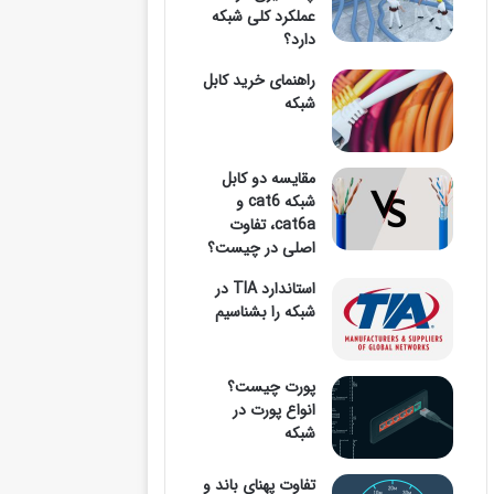
عملکرد کلی شبکه
دارد؟
وارد
راهنمای خرید کابل
شبکه
مقایسه دو کابل
کنید
شبکه cat6 و
cat6a، تفاوت
اصلی در چیست؟
استاندارد TIA در
...
شبکه را بشناسیم
پورت چیست؟
انواع پورت در
شبکه
تفاوت پهنای باند و