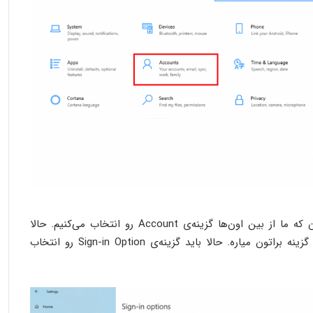
گزینه‌های مختلفی در این صفحه وجود دارن که ما از بین اون‌ها گزینه‌ی Account رو انتخاب می‌کنیم. حالا
صفحه‌ی جدیدی براتون باز میشه که چندتا گزینه براتون میاره. حالا باید گزینه‌ی Sign-in Option رو انتخاب