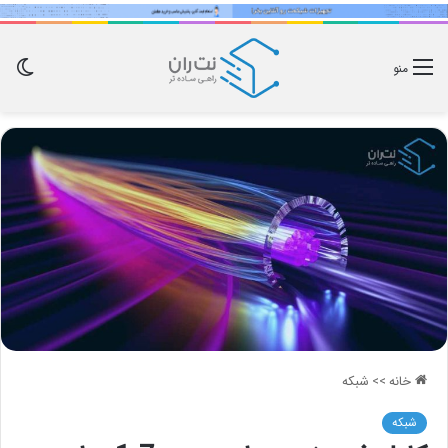
تغی
منو
پوس
خانه
>>
شبکه
شبکه