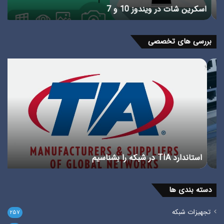
اسکرین شات در ویندوز 10 و 7
و
از
5
دقی
بررسی های تخصصی
+
وید
استاندارد
پور
TIA
چی
در
انوا
شبکه
پور
را
در
بشناسیم
شبک
استاندارد TIA در شبکه را بشناسیم
پ
دسته بندی ها
تجهیزات شبکه
۲۵۷