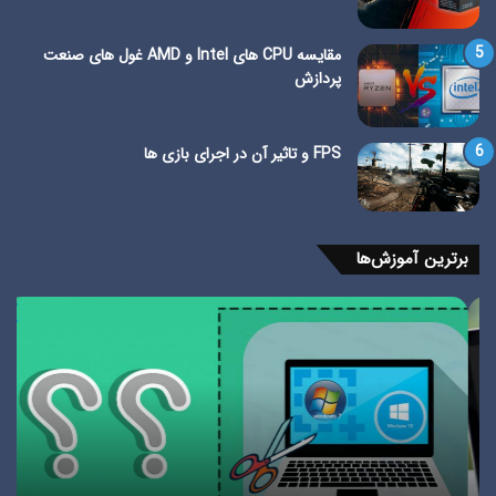
مقایسه CPU های Intel و AMD غول های صنعت
پردازش
FPS و تاثیر آن در اجرای بازی ها
برترین آموزش‌ها
اسکرین
آمو
شات
نص
در
وات
ویندوز
اپ
10
بر
و
روی
7
وین
در
کمت