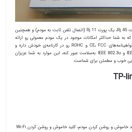
در قسمت پشتی این مودم علاوه بر 4 پورت Rj 45، یک پورت Rj 11 (اتصال تلفن ثابت به مودم) و هم­چنین
ه به شما حداکثر امکانات موجود در یک مودم معمولی رو ارائه
میده. این مدل از مودم تی پی لینک گواهینامه­‌های CE، FCC و ROHC رو در کارنامه‌ی خودش داره و
تونسته از تمامی استانداردهای IEEE 802.3 و IEEE 802.3u به‌سلامت عبور کنه، این موارد به شما عزیزان
د خاموش و روشن کردن مودم، کلید خاموش و روشن کردن Wi-Fi