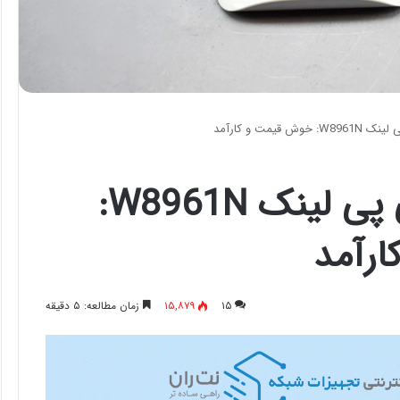
 قیمت و کارآمد
بررسی مودم تی پی لینک W8961N:
رآمد
۱۵
۱۵,۸۷۹
زمان مطالعه: ۵ دقیقه