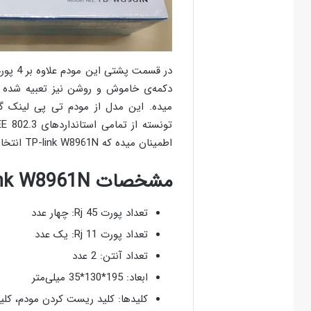
دکمه‌ی خاموش و روشن نیز تعبیه‌ شده ک
اطمینان میده که TP-link W8961N انتخابی خوب و مطمئن برای شما‌ست.
مشخصات TP-link W8961N
تعداد پورت Rj 45: چهار عدد
تعداد پورت Rj 11: یک عدد
تعداد آنتن: 2 عدد
ابعاد: 195*130*35 میلی‌متر
کلید‌ها: کلید ریست کردن مودم، کلی