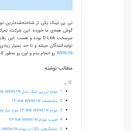
تی پی لینک یکی از شناخته‌شده‌ترین تو
گوش همه‌ی ما خورده. این شرکت، تمرکز
سرسخت D-Link بوده و هست. 
تولیدکنندگان میشه و تا حد بسیار زیادی
W8961N
رو انجام بدم و اون رو به‌طور کا
مطالب نوشته
مودم تی پی لینک مدل TP-link W8961N
مشخصات TP-link W8961N
مودم TP-link W8961N مورد نیاز چه افرادی است؟
امنیت مودم TP-link W8961N
نشانگرهای LED در مودم TP-link W8961N