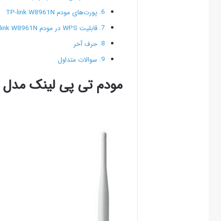
پورت­‌های مودم TP-link W8961N
قابلیت WPS در مودم TP-link W8961N
حرف آخر
سوالات متداول
مودم تی پی لینک مدل TP-link W8961N