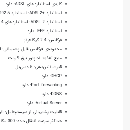
کلیه‌ی استاندارد‌‌های ADSL: دارد
استاندارد‌ +ADSL2: استاندارد ITU-T G.992.5
استاندارد‌ ADSL 2: استانداردهای ITU-T G.992.4 و ITU-T G.992.3
استاندارد IEEE: دارد
فرکانس: 2.4 گیگاهرتز
محدوده‌ی فرکانس قابل پشتیبانی: از 2.4 تا 2.4835 گیگاهر
منبع تغذیه: آداپتور برق 9 ولت
قدرت آنتن‌دهی: 5 دسی‌بل
DHCP: دارد
Port forwarding: دارد
DDNS: دارد
Virtual Server: دارد
قابلیت پشتیبانی از سیستم‌عامل: انواع سیستم‌
حداکثر سرعت انتقال داده: 300 مگابیت بر ثانیه