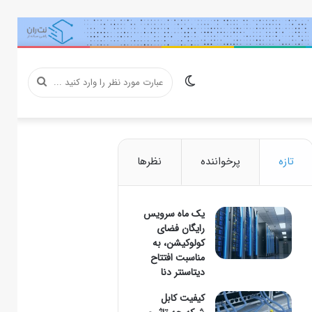
تغییر
عبارت
پوسته
مورد
تازه
پرخواننده
نظرها
یک ماه سرویس
نظر
رایگان فضای
کولوکیشن، به
مناسبت افتتاح
دیتاسنتر دنا
را
کیفیت کابل