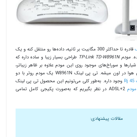
قادره تا حداکثر 300 مگابیت بر ثانیه، داده‌ها رو منتقل کنه و یک
ده.
مودم TP-Link TD-W8961N
طراحی بسیار زیبا و ساده داره که
‌ر‌ها و سوراخ‌های موجود روی این مودم علاوه بر ظاهر زیبا‌تر،
موجب خنک شدن مودم و گردش جریان هوا در اون میشه. تی پی لینک W8961N یک مودم روتر با دو
Rj
وجود داره. به‌طور کلی می‌تونیم این محصول تی پی لینک
مودم
ADSL+2 در نظر بگیریم که به‌صورت پکیجی کامل تمامی
مقالات پیشنهادی: