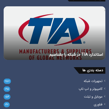
استاندارد
پور
TIA
چی
در
انوا
شبکه
پور
را
در
بشناسیم
شبک
استاندارد TIA در شبکه را بشناسیم
پ
دسته بندی ها
تجهیزات شبکه
۲۵۷
کامپیوتر و لپ تاپ
۱۹۵
موبایل و تبلت
۱۵۴
فناوری
۱۴۲