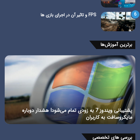
FPS و تاثیر آن در اجرای بازی ها
برترین آموزش‌ها
پشتیبانی
آمو
ویندوز
بازی
7
پسو
به
وین
زودی
10
تمام
می‌شود!
هشدار
پشتیبانی ویندوز 7 به زودی تمام می‌شود! هشدار دوباره
دوباره
مایکروسافت به کاربران
آ
مایکروسافت
به
کاربران
بررسی های تخصصی