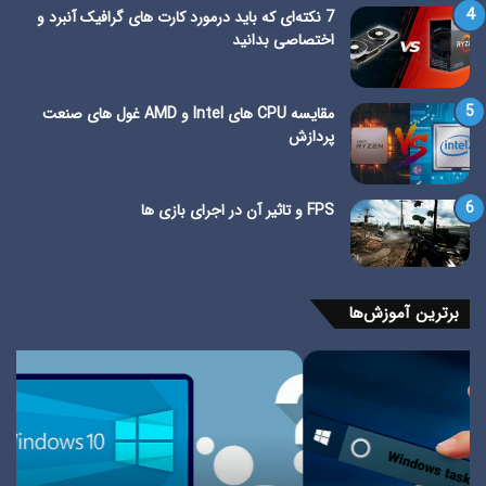
7 نکته‌ای که باید درمورد کارت های گرافیک آنبرد و
اختصاصی بدانید
مقایسه CPU های Intel و AMD غول های صنعت
پردازش
FPS و تاثیر آن در اجرای بازی ها
برترین آموزش‌ها
آموزش
آمو
فارسی
نص
کردن
وین
ویندوز
10
10
به
و
صو