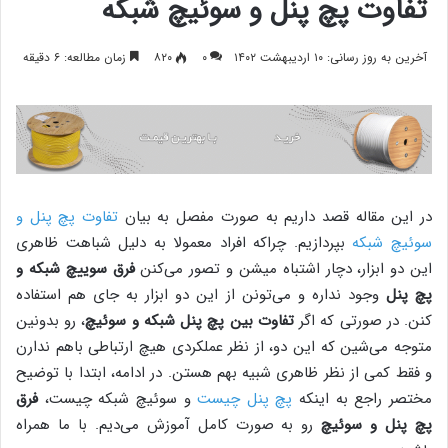
تفاوت پچ پنل و سوئیچ شبکه
آخرین به روز رسانی: ۱۰ اردیبهشت ۱۴۰۲
۰
۸۲۰
زمان مطالعه: ۶ دقیقه
در این مقاله قصد داریم به صورت مفصل به بیان
تفاوت پچ پنل و
سوئیچ شبکه
بپردازیم. چراکه افراد معمولا به دلیل شباهت ظاهری
این دو ابزار، دچار اشتباه میشن و تصور می‌کنن
فرق سوییچ شبکه و
پچ پنل
وجود نداره و می‌تونن از این دو ابزار به جای هم استفاده
کنن. در صورتی که اگر
تفاوت بین پچ پنل شبکه و سوئیچ
، رو بدونین
متوجه می‌شین که این دو، از نظر عملکردی هیچ ارتباطی باهم ندارن
و فقط کمی از نظر ظاهری شبیه بهم هستن. در ادامه، ابتدا با توضیح
مختصر راجع به اینکه
پچ پنل چیست
و سوئیچ شبکه چیست،
فرق
پچ پنل و سوئیچ
رو به صورت کامل آموزش می‌دیم. با ما همراه