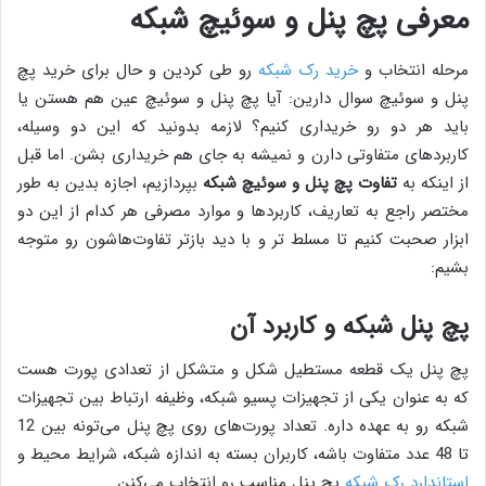
معرفی پچ پنل و سوئیچ شبکه
مرحله انتخاب و
خرید رک شبکه
رو طی کردین و حال برای خرید پچ
پنل و سوئیچ سوال دارین: آیا پچ پنل و سوئیچ عین هم هستن یا
باید هر دو رو خریداری کنیم؟ لازمه بدونید که این دو وسیله،
کاربردهای متفاوتی دارن و نمیشه به جای هم خریداری بشن. اما قبل
از اینکه به
تفاوت پچ پنل و سوئیچ شبکه
بپردازیم، اجازه بدین به طور
مختصر راجع به تعاریف، کاربردها و موارد مصرفی هر کدام از این دو
ابزار صحبت کنیم تا مسلط تر و با دید بازتر تفاوت‌هاشون رو متوجه
بشیم:
پچ پنل شبکه و کاربرد آن
پچ پنل یک قطعه مستطیل شکل و متشکل از تعدادی پورت هست
که به عنوان یکی از تجهیزات پسیو شبکه، وظیفه ارتباط بین تجهیزات
شبکه رو به عهده داره. تعداد پورت‌های روی پچ پنل می‌تونه بین 12
تا 48 عدد متفاوت باشه، کاربران بسته به اندازه شبکه، شرایط محیط و
استاندارد رک شبکه
پچ پنل مناسب رو انتخاب می‌کنن.