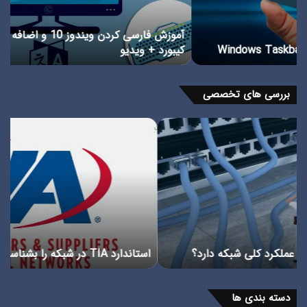
اضافه
گام
کردن
به
آموزش فارسی کردن ویندوز 10 و اضافه کردن زبان فارسی به
زبان
گام
کیبورد + ویدیو
آم
فارسی
به
کیبورد
+
بررسی های تخصصی
ویدیو
استاندارد
پور
TIA
چی
در
انوا
شبکه
پور
را
در
بشناسیم
شبک
استاندارد TIA در شبکه را بشناسیم
پ
دسته بندی ها