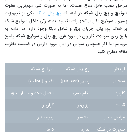
مراحل نصب قابل دفاع هست. اما به صورت کلی مهم‌ترین
تفاوت
سوئیچ و پچ پنل شبکه
در اینه که
پچ پنل شبکه
یکی از تجهیزات
پسیو و سوئیچ یکی از تجهیزات اکتیوه. به عبارتی داخل سوئیچ شبکه
بر خلاف پچ پنل، جریان برق و تبادل دیتا وجود داره. در ادامه به
رایج‌ترین سوالات کاربران در مورد
فرق پچ پنل و سوئیچ شبکه
پاسخ
می‌دیم اما اگر همچنان سوالی در این مورد دارین در قسمت نظرات
مقاله مطرح کنید.
از نظر
پچ پنل شبکه
سوئیچ شبکه
ساختار
پسیو (passive)
اکتیو (avtive)
کاربرد
نظم دهی
انتقال داده و جریان برق
قیمت
ارزان‌تر
گران‌تر
مراحل نصب
ساده‌تر
پیچیده‌تر
ضرورت در شبکه
ندارد
دارد