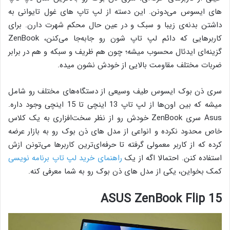
های ایسوس می‌دونن. این دسته از لپ تاپ های غول تایوانی به
داشتن بدنه‌ی زیبا و سبک و در عین حال محکم شهرت دارن. برای
کاربرهایی که دائم لپ تاپ شون رو جابه‌جا می‌کنن، ZenBook
گزینه‌ای ایدئال محسوب میشه؛ چون هم ظریف و سبکه و هم در برابر
ضربات مختلف مقاومت بالایی از خودش نشون میده.
سری ذن بوک ایسوس طیف وسیعی از دستگاه‌های مختلف رو شامل
میشه که بین اون‌ها از لپ تاپ 13 اینچی تا 15 اینچی وجود داره.
Asus سری ZenBook خودش رو از نظر سخت‌افزاری به یک کلاس
خاص محدود نکرده و انواعی از مدل های ذن بوک رو به بازار عرضه
کرده که از کاربر معمولی گرفته تا حرفه‌ای‌ترین کاربرها می‌تونن ازش
استفاده کنن. احتمالا اگه از یک
راهنمای خرید لپ تاپ برنامه نویسی
کمک بخواین، یکی از مدل های ذن بوک رو به شما معرفی کنه.
ASUS ZenBook Flip 15