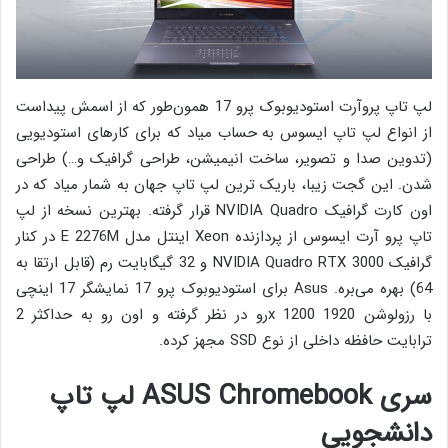
لپ تاپ پروآرت استودیوبوک پرو 17 همون‌طور که از اسمش پیداست
از انواع لپ تاپ ایسوس به حساب میاد که برای کارهای استودیویی
(تدوین صدا و تصویر، ساخت انیمیشن، طراحی گرافیک و…) طراحی
شدن. این گجت زیبا، باریک ترین لپ تاپ جهان به شمار میاد که در
اون کارت گرافیک NVIDIA Quadro قرار گرفته. بهترین نسخه از لپ
تاپ پرو آرت ایسوس از پردازنده Xeon اینتل مدل E 2276M در کنار
گرافیک NVIDIA Quadro RTX 3000 و 32 گیگابایت رم (قابل ارتقا به
64) بهره می‌بره. Asus برای استودیوبوک پرو 17 نمایشگر 17 اینچی
با رزولوشن 1920 x 1200رو در نظر گرفته و اون رو به حداکثر 2
ترابایت حافظه داخلی از نوع SSD مجهز کرده.
سری ASUS Chromebook لپ تاپ
دانشجویی