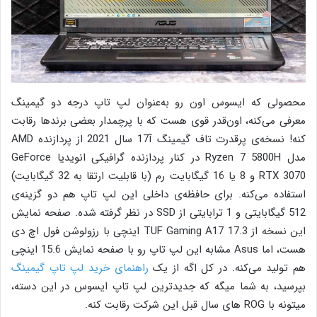
محصولی که ایسوس اون رو به‌عنوان لپ تاپ درجه دو گیمینگ
معرفی می‌کنه، اون‌قدر قوی هست که با پرچمدار بعضی برندها رقابت
کنه! نسخه‌ی پرقدرت تاف گیمینگ آ17 سال 2021 از پردازنده AMD
مدل Ryzen 7 5800H در کنار پردازنده گرافیکی انویدیا GeForce
RTX 3070 و 8 یا 16 گیگابایت رم (با قابلیت ارتقا به 32 گیگابایت)
استفاده می‌کنه. برای حافظه‌ی داخلی این لپ تاپ هم دو گزینه‌ی
512 گیگابایتی و 1 ترابایتی از SSD در نظر گرفته شده. صفحه نمایش
این نسخه از TUF Gaming A17 17.3 اینچی با رزولوشن فول اچ دی
هست، اما Asus مشابه این لپ تاپ رو با صفحه نمایش 15.6 اینچی
هم تولید می‌کنه. در کل اگه از یک
راهنمای خرید لپ تاپ گیمینگ
بپرسید، به شما میگه که جدیدترین لپ تاپ ایسوس در این دسته،
میتونه با ROG های سال قبل این شرکت رقابت کنه.