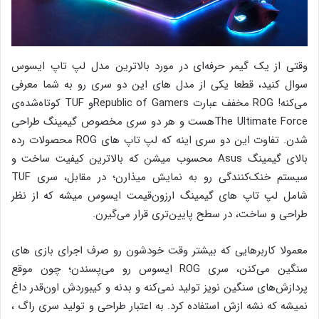
وقتی از یک گیمر حرفه‌ای در مورد بالاترین مدل لپ تاپ ایسوس
سوال کنید، قطعا یکی از مدل های این دو سری رو به شما معرفی
می‌کنه! ROG مخفف عبارت Republic of Gamersو TUF کوتاه‌شده‌ی
The Ultimate Forceهست و هر دو سری مخصوص گیمینگ طراحی
شدن. تفاوت این دو سری اینه که لپ تاپ های ROG محصولات رده
بالای گیمینگ Asus محسوب میشن که بالاترین کیفیت ساخت و
سیستم خنک‌کنندگی رو به نمایش میذارن؛ در مقابل، سری TUF
شامل لپ تاپ های گیمینگ ارزون‌قیمت ایسوس میشه که از نظر
طراحی و ساخت، در سطح پایین‌تری قرار می‌گیرن.
معمولا کاربرهایی که بیشتر وقت خودشون رو صرف اجرای بازی های
سنگین می‌کنن، سری ROG ایسوس رو می‌پسندن؛ چون موقع
پردازش‌های سنگین نویز تولید نمی‌کنه و بدنه و کیبوردش اون‌قدر داغ
نمیشه که نشه ازش استفاده کرد. به اعتبار طراحی و تولید سری راگ ،