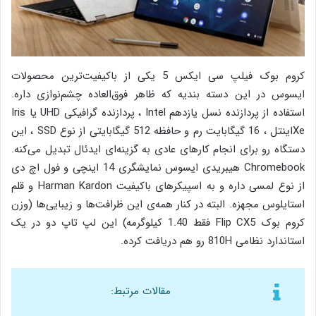
کروم بوک فیلپ سی ایکس 5 یکی از باکیفیت‌ترین محصولات
ایسوس در این دسته بندیه که ظاهر فوق‌العاده چشم‌نوازی داره.
استفاده از پردازنده نسل یازدهم Intel ، پردازنده گرافیکی UHD یا Iris
Xeاینتل ، 16 گیگابایت رم و حافظه 512 گیگابایتی از نوع SSD ، این
دستگاه رو برای انجام کارهای عادی به گزینه‌ای ایدئال تبدیل می‌کنه.
Chromebook هیبریدی ایسوس نمایشگری 14 اینچی و فول اچ دی
از نوع لمسی داره و به اسپیکرهای باکیفیت Harman Kardon و قلم
استایلوس مجهزه. البته در کنار همه‌ی این ظرافت‌ها و زیبایی‌ها (وزن
کروم بوک Flip CX5 فقط 1.40 کیلوگرمه) این لپ تاپ دو در یک
استاندارد نظامی 810H رو هم دریافت کرده.
مقالات مرتبط: