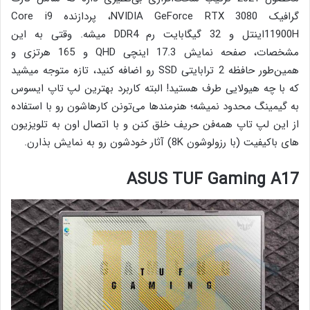
گرافیک NVIDIA GeForce RTX 3080، پردازنده Core i9
11900Hاینتل و 32 گیگابایت رم DDR4 میشه. وقتی به این
مشخصات، صفحه نمایش 17.3 اینچی QHD و 165 هرتزی و
همین‌طور حافظه 2 ترابایتی SSD رو اضافه کنید، تازه متوجه میشید
که با چه هیولایی طرف هستید! البته کاربرد بهترین لپ تاپ ایسوس
به گیمینگ محدود نمیشه؛ هنرمندها می‌تونن کارهاشون رو با استفاده
از این لپ تاپ همه‌فن حریف خلق کنن و با اتصال اون به تلویزیون
های باکیفیت (با رزولوشون 8K) آثار خودشون رو به نمایش بذارن.
ASUS TUF Gaming A17