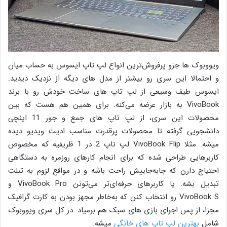
ویووبوک ها جزو پرفروش‌ترین انواع لپ تاپ ایسوس به حساب میان
و احتمالا این سری رو بیشتر از مدل های دیگه از نزدیک دیدید.
ایسوس طیف وسیعی از لپ تاپ های ساخت خودش رو با برند
VivoBook به بازار عرضه می‌کنه. برای همین هم هست که بین
محصولات این سری، از لپ تاپ های جمع و جور 11 اینچی
دانشجویی گرفته تا محصولات پرقدرت مناسب ادیت ویدیو دیده
میشه. مثلا VivoBook Flip لپ تاپ 2 در 1 ظریفیه که مخصوص
کاربرهایی طراحی شده که برای انجام کارهای روزمره به دستگاهی
احتیاج دارن که جابه‌جاییش راحت باشه و در مواقع لزوم به تبلت
تبدیل بشه. یا کاربرهای حرفه‌ای‌تر می‌تونن VivoBook Pro و
VivoBook S رو انتخاب کنن که به‌خاطر مجهز بودن به کارت گرافیک
مجزا، از پس اجرای بازی های سبک هم برمیاد. در کل سری ویووبوک
شامل
بهترین لپ تاپ های خانگی
میشه.