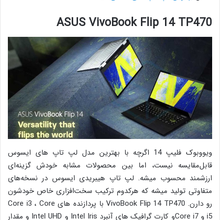
ASUS VivoBook Flip 14 TP470
ویووبوک فلیپ 14 اگرچه با بهترین مدل لپ تاپ های ایسوس
قابل‌مقایسه نیست، اما بین محصولات مشابه خودش گزینه‌ای
ارزشمند محسوب میشه. لپ تاپ هیبریدی ایسوس در نسخه‌های
متفاوتی تولید میشه که هرکدوم ترکیب سخت‌افزاری خاص خودشون
رو دارن. VivoBook Flip 14 TP470 با پردازنده های Core i3 ، Core
i5 و Core i7و کارت گرافیک های آنبرد Intel Iris و Intel UHD و مقدار