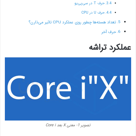
حرف T در سی‌پی‌یو
حرف U در CPU
تعداد هسته‌ها چطور روی عملکرد CPU تاثیر می‌ذارن؟
حرف آخر
عملکرد تراشه
تصویر 1- معنی X بعد Core i