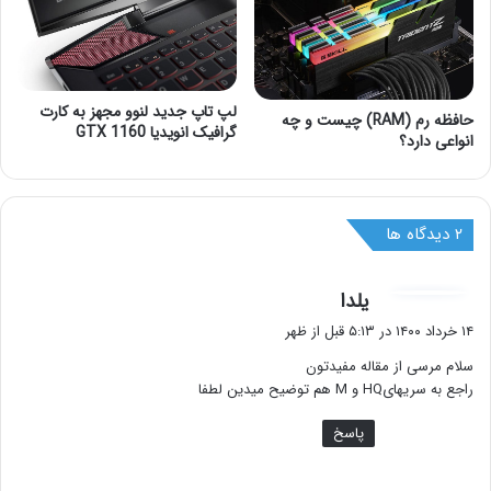
لپ تاپ جدید لنوو مجهز به کارت
حافظه رم (RAM) چیست و چه
گرافیک انویدیا GTX 1160
انواعی دارد؟
‫۲ دیدگاه ها
گ
یلدا
ف
۱۴ خرداد ۱۴۰۰ در ۵:۱۳ قبل از ظهر
ت
سلام مرسی از مقاله مفیدتون
:
راجع به سریهایHQ و M هم توضیح میدین لطفا
پاسخ