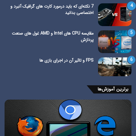
7 نکته‌ای که باید درمورد کارت های گرافیک آنبرد و
اختصاصی بدانید
مقایسه CPU های Intel و AMD غول های صنعت
پردازش
FPS و تاثیر آن در اجرای بازی ها
برترین آموزش‌ها
فعال
معر
سازی
دست
اکانت
MD
Microsoft
سیس
در
عام
ویندوز
وین