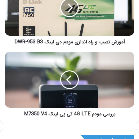
آموزش نصب و راه اندازی مودم دی لینک DWR-953 B3
بررسی مودم 4G LTE تی پی لینک M7350 V4