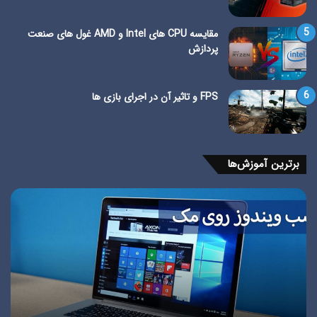
مقایسه CPU های Intel و AMD غول های صنعت
پردازش
FPS و تاثیر آن در اجرای بازی ها
برترین آموزش‌ها
آشنایی
نوار
با
وظی
محیط
وین
CMD
چی
و
+
کاربردهای
تنظ
آن
ws
(بخش
bar
دوم)