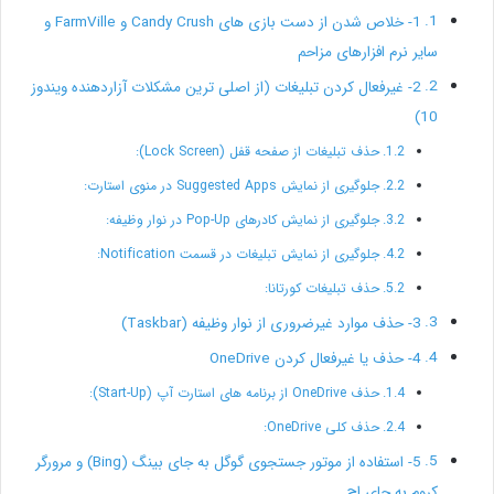
1- خلاص شدن از دست بازی های Candy Crush و FarmVille و
سایر نرم افزارهای مزاحم
2- غیرفعال کردن تبلیغات (از اصلی ترین مشکلات آزاردهنده ویندوز
10)
حذف تبلیغات از صفحه قفل (Lock Screen):
جلوگیری از نمایش Suggested Apps در منوی استارت:
جلوگیری از نمایش کادرهای Pop-Up در نوار وظیفه:
جلوگیری از نمایش تبلیغات در قسمت Notification:
حذف تبلیغات کورتانا:
3- حذف موارد غیرضروری از نوار وظیفه (Taskbar)
4- حذف یا غیرفعال کردن OneDrive
حذف OneDrive از برنامه های استارت آپ (Start-Up):
حذف کلی OneDrive:
5- استفاده از موتور جستجوی گوگل به جای بینگ (Bing) و مرورگر
کروم به جای اج