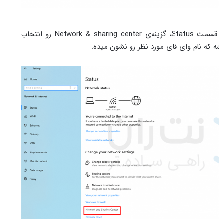
در صورتی که از راه اول استفاده کردین، از قسمت Status، گزینه‌ی Network & sharing center رو انتخاب
ه که نام وای فای مورد نظر رو نشون میده.