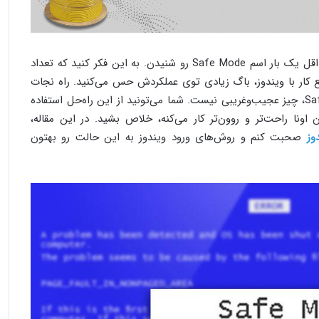
اکثر کاربرهایی که با ویندوز سروکار دارن، حداقل یک بار اسم Safe Mode رو شنیدن. به این فکر کنید که تعداد
موقع کار با ویندوز، باگ زیادی توی عملکردش حس می‌کنید. راه نجات
از این وضعیت، سیف موده. حالت Safe Mode، چیز عجیب‌وغریبی نیست. شما می‌تونید از این راه‌حل استفاده
 اونا راحت‌تر و روون‌تر کار می‌کنه، خلاص بشید. در این مقاله،
صحبت کنم و روش‌های ورود ویندوز به این حالت رو بهتون