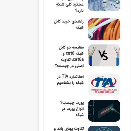
عملکرد کلی شبکه
دارد؟
وارد
راهنمای خرید کابل
شبکه
مقایسه دو کابل
کنید
شبکه cat6 و
cat6a، تفاوت
اصلی در چیست؟
استاندارد TIA در
...
شبکه را بشناسیم
پورت چیست؟
انواع پورت در
شبکه
تفاوت پهنای باند و