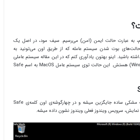
S رو ترجمه می‌کنیم، به عبارت حالت ایمن (امن) می‌رسیم. سیف مود، در اصل یک
 حالت‌های بوت شدن سیستم عامله که از طریق اون می‌تونید به
ه باشید. اینو بهتون یادآوری کنم که در این مقاله سیستم عاملی
که راجع بهش صحبت می‌کنم، ویندوز (Windows) هستش. این حالت توی سیستم عامل MacOS به اسم Safe
در سیف مود، پس زمینه‌ی دسکتاپ با رنگ مشکی ساده جایگزین میشه و در چهارگوشه‌‌ی اون کلمه‌ی Safe