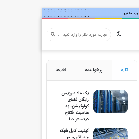
تغییر
عبارت
پوسته
مورد
تازه
پرخواننده
نظرها
یک ماه سرویس
نظر
رایگان فضای
کولوکیشن، به
مناسبت افتتاح
دیتاسنتر دنا
را
کیفیت کابل شبکه
چه تاثیری در