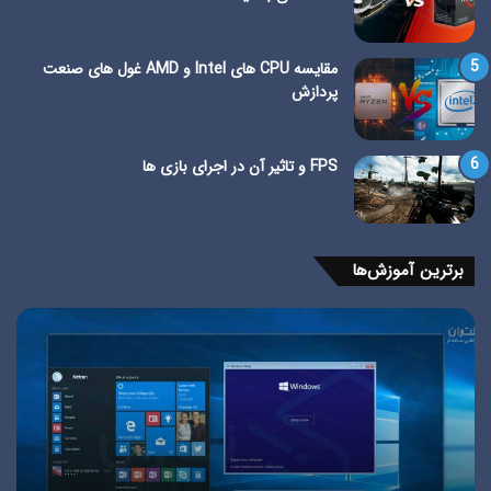
مقایسه CPU های Intel و AMD غول های صنعت
پردازش
FPS و تاثیر آن در اجرای بازی ها
برترین آموزش‌ها
تفاوت
آمو
ویندوز
ری
10
کرد
و
وین
10
11