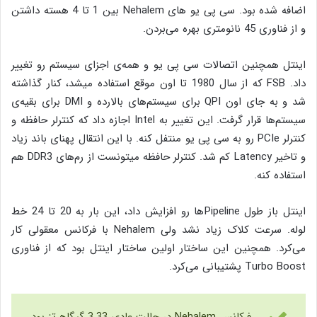
اضافه شده بود. سی پی یو های Nehalem بین 1 تا 4 هسته داشتن
و از فناوری 45 نانومتری بهره می‌بردن.
اینتل همچنین اتصالات سی پی یو و همه‌ی اجزای سیستم رو تغییر
داد. FSB که از سال 1980 تا اون موقع استفاده میشد، کنار گذاشته
شد و به جای اون QPI برای سیستم‌های بالارده و DMI برای بقیه‌ی
سیستم‌ها قرار گرفت. این تغییر به Intel اجازه داد که کنترلر حافظه و
کنترلر PCIe رو به سی پی یو منتفل کنه. با این انتقال پهنای باند زیاد
و تاخیر Latency کم شد. کنترلر حافظه میتونست از رم‌های DDR3 هم
استفاده کنه.
اینتل باز طول Pipelineها رو افزایش داد، این بار به 20 تا 24 خط
لوله. سرعت کلاک زیاد نشد ولی Nehalem با فرکانس معقولی کار
می‌کرد. همچنین این ساختار اولین ساختار اینتل بود که از فناوری
Turbo Boost پشتیبانی می‌کرد.
فرکانس Nehalem در حالت عادی 3.33 گیگاهرتز بود