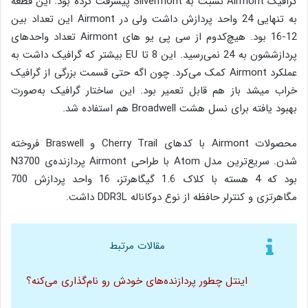
گرافیک Airmont نسبت به Silvermont پیشرفت کرده بود. این قطعه
به تنهایی 24 واحد پردازش داشت ولی در Airmont این تعداد بین
12-16 بود. هیچ‌کدوم از سی پی یو های Airmont تعداد واحد‌های
پردازششون به 24 نمی‌رسید. این 8 تا EU بیشتر که گرافیک داشت به
عملکرد Airmont کمک می‌کرد. چون اگه حتی قسمت بزرگی از گرافیک
خراب میشد باز هم قابل تعمیر بود. این ساختار گرافیک به‎‌صورت
بهبود یافته برای نسل هشت Broadwell هم استفاده شد.
محصولات Airmont با کدهای Cherry Trail و Braswell فروخته
شدن. سریع‌ترین مدل Atom با طراحی Airmont پردازنده‌ی N3700
بود که 4 هسته با کلاک 1.6 گیگاهرتز، 16 واحد پردازش 700
مگاهرتزی و کنترلر حافظه از نوع دوکاناله DDR3L داشت.
مقالات مرتبط
اینتل چطور پردازنده‌های خودش رو نام‌گذاری می‌کنه؟