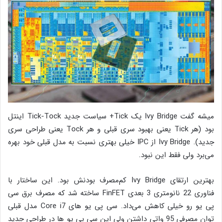
میشه گفت Ivy Bridge یک Tick+ سیاست جدید Tick-Tock اینتل
بود (هر Tick یعنی بهبود سری قبلی و هر Tock یعنی طراحی سری
جدید). Ivy Bridge از IPC خیلی بهتری نسبت به مدل قبلی خود بهره
می‌برد ولی فقط این نبود.
بهترین ارتقای Ivy Bridge کم‌مصرف بودنش بود. این ساختار با
فناوری 22 نانومتری 3 بعدی FinFET ساخته شد که مصرف برق سی
پی یو رو خیلی کاهش می‌داد. سی پی یو های Core i7 مدل قبلی
توان مصرفی 95 واتی داشتن ولی این سی پی یو ها در طراحی جدید