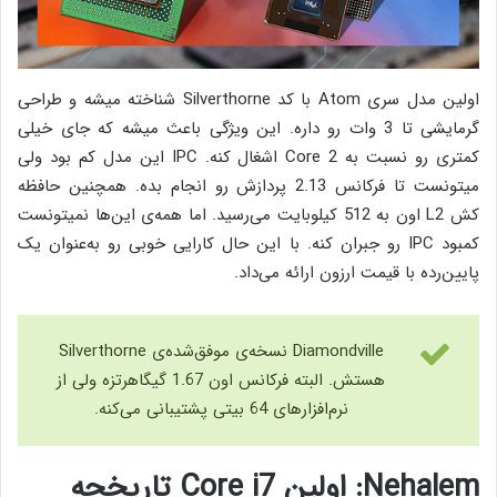
اولین مدل سری Atom با کد Silverthorne شناخته میشه و طراحی
گرمایشی تا 3 وات رو داره. این ویژگی باعث میشه که جای خیلی
کمتری رو نسبت به Core 2 اشغال کنه. IPC این مدل کم بود ولی
میتونست تا فرکانس 2.13 پردازش رو انجام بده. همچنین حافظه
کش L2 اون به 512 کیلوبایت می‌رسید. اما همه‌ی این‌ها نمیتونست
کمبود IPC رو جبران کنه. با این حال کارایی خوبی رو به‌عنوان یک
پایین‌رده با قیمت ارزون ارائه می‌داد.
Diamondville نسخه‌ی موفق‌شده‌ی Silverthorne
هستش. البته فرکانس اون 1.67 گیگاهرتزه ولی از
نرم‌افزارهای 64 بیتی پشتیبانی می‌کنه.
Nehalem: اولین Core i7 تاریخچه