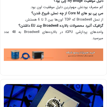
دلیل موفقیت Ivy Bridge چی بود؟
کم مصرف بودنش مهم‌ترین دلیل موفقیت اون بود.
سی پی یو های Core M از چه نسلی شروع شدن؟
از نسل Broadwell که TDP اون‌ها بین 3 تا 6 هستش.
گرافیک آنبرد محصولات بالارده Broadwell چند EU داشتن؟
واحدهای پردازشی iGPU در بالارده‌های Broadwell به 48 عدد
میرسید.