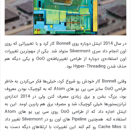
در سال 2014 اینتل دوباره روی Bonnell کار کرد و با تغییراتی که روی
اون انجام داد سری Silvermont متولد شد. یکی از مهم‌ترین تغییرات
اون استفاده‌ی دوباره از طراحی تغییریافته‌ی OoO و یکی دیگه هم
حذف شدن Hyper-Threading بود.
وقتی Bonnell کار خودش رو شروع کرد، خیلی‌ها فکر می‌کردن به خاطر
طراحی OoO سایز سی پی یو های Atom که به کوچیک بودن معروف
بود، بزرگ بشن و برق زیادی مصرف کنن ولی در 2014 اندازه‌ی
ترانزیستورها خیلی کوچیک شد و مصرف برق هم پایین اومد. این به
اینتل اجازه داد که از طراحی OoO روی سی پی یو های Atom
استفاده کنه. همچنین Pipeline های اون رو در Silvermont تغییر داد
تا Cache Miss رو کم کنه. این تغییرات با ارتقاهای دیگه دست به