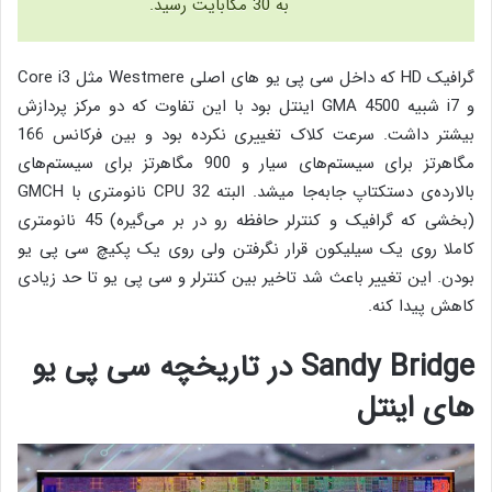
به 30 مگابایت رسید.
گرافیک HD که داخل سی پی یو های اصلی Westmere مثل Core i3
و i7 شبیه GMA 4500 اینتل بود با این تفاوت که دو مرکز پردازش
بیشتر داشت. سرعت کلاک تغییری نکرده بود و بین فرکانس 166
مگاهرتز برای سیستم‌های سیار و 900 مگاهرتز برای سیستم‌های
بالارده‌ی دستکتاپ جابه‌جا میشد. البته CPU 32 نانومتری با GMCH
(بخشی که گرافیک و کنترلر حافظه رو در بر می‌گیره) 45 نانومتری
کاملا روی یک سیلیکون قرار نگرفتن ولی روی یک پکیچ سی پی یو
بودن. این تغییر باعث شد تاخیر بین کنترلر و سی پی یو تا حد زیادی
کاهش پیدا کنه.
Sandy Bridge در تاریخچه سی پی یو
های اینتل