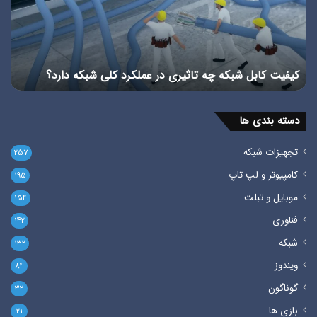
را
در
بشناسیم
شبک
استاندارد TIA در شبکه را بشناسیم
پ
دسته بندی ها
تجهیزات شبکه
۲۵۷
کامپیوتر و لپ تاپ
۱۹۵
موبایل و تبلت
۱۵۴
فناوری
۱۴۲
شبکه
۱۳۲
ویندوز
۸۴
گوناگون
۳۲
بازی ها
۲۱