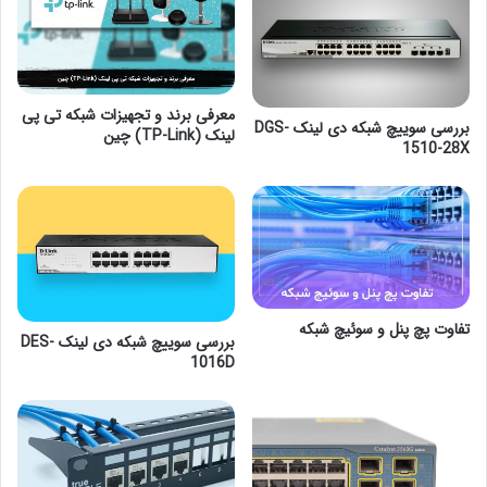
معرفی برند و تجهیزات شبکه تی پی
بررسی سوییچ شبکه دی لینک DGS-
لینک (TP-Link) چین
1510-28X
تفاوت پچ پنل و سوئیچ شبکه
بررسی سوییچ شبکه دی لینک DES-
1016D