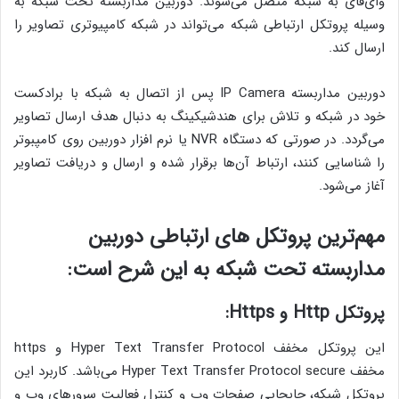
وای‌فای به شبکه متصل می‌شوند. دوربین مداربسته تحت شبکه به
وسیله پروتکل‌ ارتباطی شبکه می‌تواند در شبکه کامپیوتری تصاویر را
ارسال کند.
دوربین مداربسته IP Camera پس از اتصال به شبکه با برادکست
خود در شبکه و تلاش برای هندشیکینگ به دنبال هدف ارسال تصاویر
می‌گردد. در صورتی که دستگاه NVR یا نرم افزار دوربین روی کامپبوتر
را شناسایی کنند، ارتباط آن‌ها برقرار شده و ارسال و دریافت تصاویر
آغاز می‌شود.
مهم‌ترین پروتکل های ارتباطی دوربین
مداربسته تحت شبکه به این شرح است:
پروتکل Http و Https:
این پروتکل مخفف Hyper Text Transfer Protocol و https
مخفف Hyper Text Transfer Protocol secure می‌باشد. کاربرد این
پروتکل شبکه، جابجایی صفحات وب و کنترل فعالیت سرورهای وب و