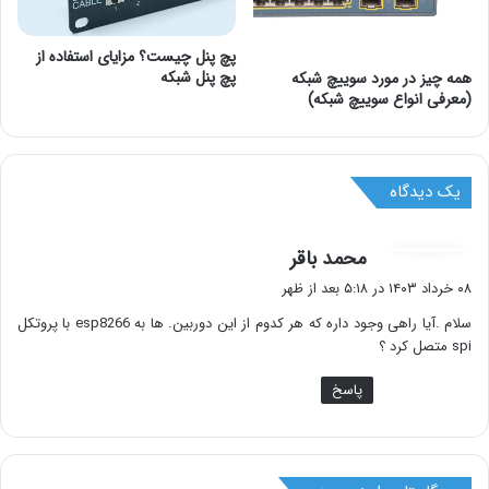
پچ پنل چیست؟ مزایای استفاده از
پچ پنل شبکه
همه چیز در مورد سوییچ شبکه
(معرفی انواع سوییچ شبکه)
یک دیدگاه
گ
محمد باقر
ف
۰۸ خرداد ۱۴۰۳ در ۵:۱۸ بعد از ظهر
ت
سلام .آیا راهی وجود داره که هر کدوم از این دوربین. ها به esp8266 با پروتکل
:
spi متصل کرد ؟
پاسخ