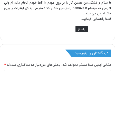
با سلام و تشکر..من همین کار را بر روی مودم tplink خودم انجام داده ام ولی
:
ادرسی که میدهم namava.ir را باز نمی کند و کلا دسترسی به کل اینترنت را برای
مک ادرس می بندد..
لطفا راهنمایی فرمایید.
پاسخ
دیدگاهتان را بنویسید
نشانی ایمیل شما منتشر نخواهد شد.
بخش‌های موردنیاز علامت‌گذاری شده‌اند
*
د
ی
د
گ
ا
ه