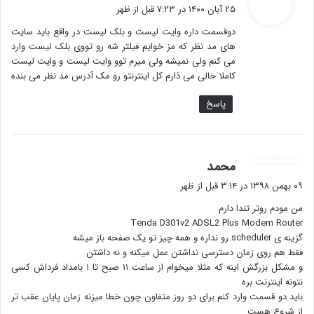
ف
۲۵ آبان ۱۴۰۰ در ۷:۲۳ قبل از ظهر
ت
دوقسمت داره وایت لیست و بلک لیست در واقع باید سایت
:
های مد نظر که مز خوایم فیلتر شه رو تووی بلک لیست وارد
می کنم ولی نمیشه ولی میرم توو وایت لیست و وایت لیست
کاملا خالی می ذارم کل اینترنتو رو مک آدرس مد نظر می بنده
پاسخ
گ
محمد
ف
۰۹ بهمن ۱۳۹۸ در ۳:۱۴ قبل از ظهر
ت
من مودم روتر تندا دارم
:
Tenda D301v2 ADSL2 Plus Modem Router
گزینه ی scheduler رو نداره و همه چیز تو یک صفحه باز میشه
فقط هم روی زمان دسترسی نداشتن عمل میکنه و نه داشتن
و مشکل بزرگش اینه که مثلا میخوام از ساعت ۱۱ صبح تا ۱ بامداد فرداش کسی
نتونه اینترنت بره
باید دو قسمت وارد کنم برای دو روز متفاون چون خطا میزنه زمان پایان عقب تر
از شروع هست