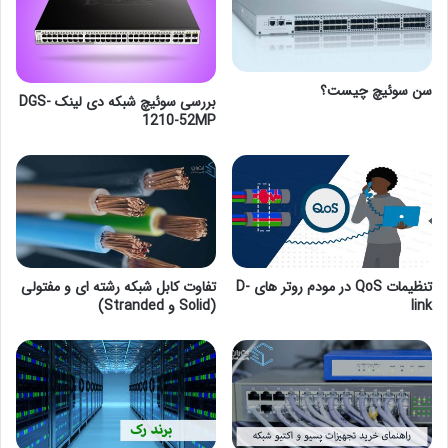
سن سوئیچ چیست؟
بررسی سوئیچ شبکه دی لینک DGS-
1210-52MP
تنظیمات QoS در مودم روتر های D-
تفاوت کابل شبکه رشته ای و مفتولی
link
(Solid و Stranded)