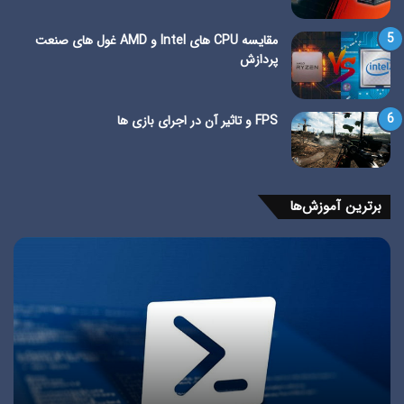
مقایسه CPU های Intel و AMD غول های صنعت
پردازش
FPS و تاثیر آن در اجرای بازی ها
برترین آموزش‌ها
آموزش
آم
تبدیل
نص
ساختارهای
وین
پارتیشن‌بندی
10
GPT
به
و
صو
MBR
گام
به
به
آموزش تبدیل ساختارهای پارتیشن‌بندی GPT و MBR به
یک‌دیگر
گام