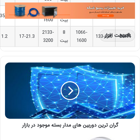
1066-
8
.35/1.5
8.5-14.9
533-800
133-200
DDR3
بیت
1600
2133-
8
1066-
سخت افزار
1.2
17-21.3
133-200
DDR4
1600
بیت
3200
گران ترین دوربین‌ های مدار بسته موجود در بازار