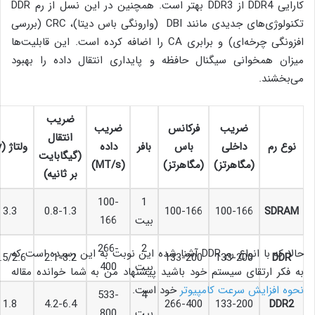
کارایی DDR4 از DDR3 بهتر است. همچنین در این نسل از رم DDR
تکنولوژی‌های جدیدی مانند DBI (وارونگی باس دیتا)، CRC (بررسی
افزونگی چرخه‌ای) و برابری CA را اضافه کرده است. این قابلیت‌ها
میزان همخوانی سیگنال حافظه و پایداری انتقال داده را بهبود
می‌بخشند.
ضریب
ضریب
فرکانس
ضریب
انتقال
نوع رم
داخلی
باس
بافر
داده
ولتاژ (
v
(گیگابایت
(مگاهرتز)
(مگاهرتز)
(
MT/s
)
بر ثانیه)
100-
1
3.3
0.8-1.3
100-166
100-166
SDRAM
بیت
166
266-
2
حالا که با انواع رم DDR آشنا شده این نوبت به این رسیده است که
.5/2.6
2.1-3.2
133-200
133-200
DDR
بیت
400
به فکر ارتقای سیستم خود باشید پیشنهاد من به شما خوانده مقاله
نحوه افزایش سرعت کامپیوتر
خود است.
533-
4
1.8
4.2-6.4
266-400
133-200
DDR2
بیت
800