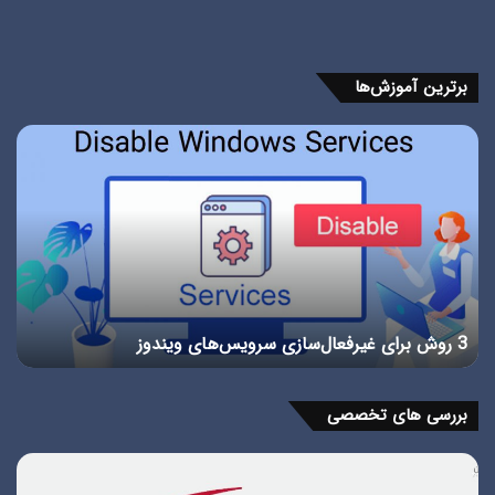
برترین آموزش‌ها
3
رفع
روش
مش
برای
میک
غیرفعال‌سازی
در
سرویس‌های
وین
ویندوز
10
3 روش برای غیرفعال‌سازی سرویس‌های ویندوز
ر
بررسی های تخصصی
استاندارد
پور
TIA
چی