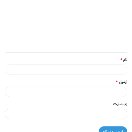
ی
د
گ
ا
ه
*
نام
*
ایمیل
*
وب‌سایت