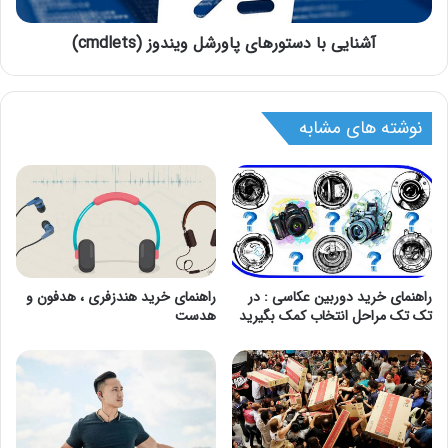
آشنایی با دستورهای پاورشل ویندوز (cmdlets)
نوشته های مشابه
راهنمای خرید دوربین عکاسی : در
راهنمای خرید هندزفری ، هدفون و
تک تک مراحل انتخاب کمک بگیرید
هدست