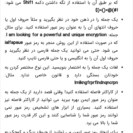
که بر طبق آن با استفاده از نگه داشتن دکمه
Shift
می شود:
!#)@>()>($
یک جمله را در ذهن خود در نظر بگیرید و مثلاً حروف اول یا
حروف انتهای آن را به عنوان رمز عبور استفاده کنید. برای مثال
جمله:
I am looking for a powerful and unique encryption
.
که در صورت استفاده از این روش منجر به رمز عبور
ialfapaue
می شود. حتی می توانید یک جمله فارسی در نظر بگیرید و
حروف اول آن را به انگلیسی و یا حتی فارسی تایپ کنید.
لغات یک جمله را به اختصار بنویسید. این نوع مختصر کردن به
خودتان بستگی دارد و قانون خاصی ندارد. مثال:
Imlkngfrprflndnqncrpn
از کاراکتر فاصله استفاده کنید! وقتی قصد دارید از یک جمله به
عنوان رمز عبور ایمن بهره ببرید می توانید از کاراکتر فاصله نیز
استفاده کنید. بسیاری از ابزار های تشخیص رمز عبور نمی
توانند رمز عبور شما را شناسایی کنند و این کار قدرت رمز عبور
شما را بالا می برد.
برای ایجاد رمز عبور ایمن می توانید از حروف بزرگ و کوچک به