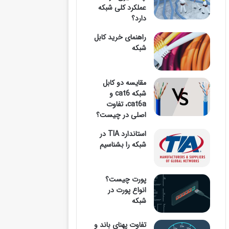
عملکرد کلی شبکه
دارد؟
وارد
راهنمای خرید کابل
شبکه
مقایسه دو کابل
کنید
شبکه cat6 و
cat6a، تفاوت
اصلی در چیست؟
استاندارد TIA در
...
شبکه را بشناسیم
پورت چیست؟
انواع پورت در
شبکه
تفاوت پهنای باند و