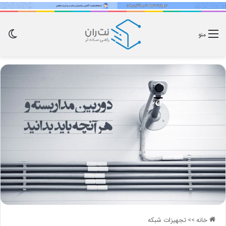
تغی
منو
پو
خانه
>>
تجهیزات شبکه