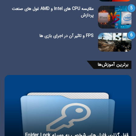
مقایسه CPU های Intel و AMD غول های صنعت
پردازش
FPS و تاثیر آن در اجرای بازی ها
برترین آموزش‌ها
آموزش
غیر
غیرفعال
کرد
کردن
آپد
اپدیت
اتو
اتوماتیک
وین
ویندوز
+
10
آم
با
وید
5
آموزش غیرفعال کردن اپدیت اتوماتیک ویندوز 10 با 5 روش
غ
روش