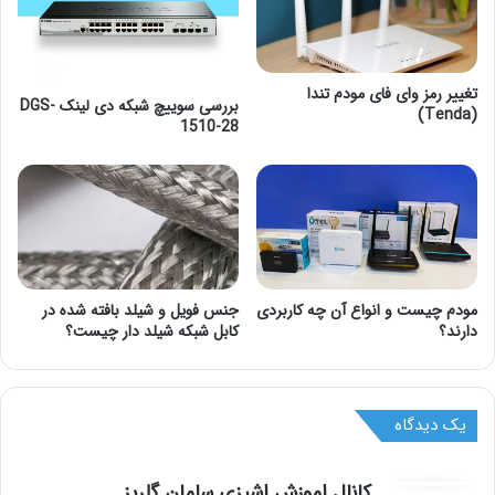
تغییر رمز وای فای مودم تندا
بررسی سوییچ شبکه دی لینک DGS-
(Tenda)
1510-28
مودم چیست و انواع آن چه کاربردی
جنس فویل و شیلد بافته شده در
دارند؟
کابل شبکه شیلد دار چیست؟
یک دیدگاه
گ
کانال اموزش اشپزی سامان گلریز