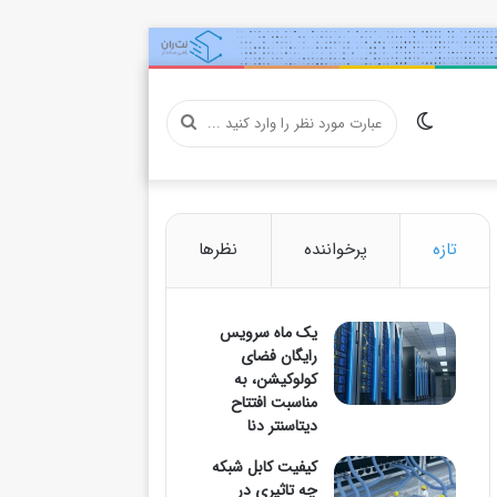
تغییر
عبارت
پوسته
مورد
تازه
پرخواننده
نظرها
یک ماه سرویس
نظر
رایگان فضای
کولوکیشن، به
مناسبت افتتاح
دیتاسنتر دنا
را
کیفیت کابل شبکه
چه تاثیری در