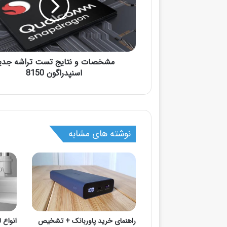
مشخصات و نتایج تست تراشه جدی
اسنپدراگون 8150
نوشته های مشابه
راهنمای خرید پاوربانک + تشخیص
انواع ل