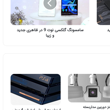
د
سامسونگ گلکسی نوت 9 در ظاهری جدید
و زیبا
نز دوربین مدار‌بسته
از زمان معرفی پلی استیشن 4 سونی