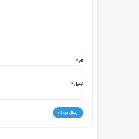
ی
د
گ
ا
ه
*
نام
*
ایمیل
*