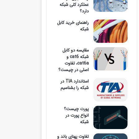
عملکرد کلی شبکه
دارد؟
وارد
راهنمای خرید کابل
شبکه
مقایسه دو کابل
کنید
شبکه cat6 و
cat6a، تفاوت
اصلی در چیست؟
استاندارد TIA در
...
شبکه را بشناسیم
پورت چیست؟
انواع پورت در
شبکه
تفاوت پهنای باند و