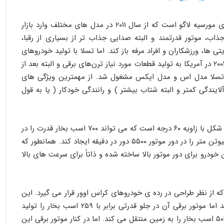
لامبورگینی اونتادور ، جاگزین شایسته ای برای مورسیه لاگو است که از سال ۲۰۱۱ در مدل های مختلف وارد بازار
ذاب، موتور قدرتمند و البته صدایی جذاب تر از بسیاری از رقبا،
ها، ورزشکاران و افراد مرفه باز کند. اما تسلا با تولید خودروهای
برقی بر سر زبان ها افتاد. شرکتی که از سال ۲۰۰۳ در آمریکا به تولید قطعات مورد نیاز ترن‌های برقی و البته بعد از
تسلا مدل اس و مدل ایکس مشغول شد. از مهمترین ویژگی های
ایندگی کمتر و البته شتاب بیشتر ) و رانندگی خودکار ( یا به قول
موتور لامبورگینی اونتادور از نوع ۱۲ سیلندر V شکل با زاویه ۶۰ درجه است که می تواند ۷۰۰ اسب بخار قدرت را در
دور موتور ۸۲۵۰ دور در دقیقه و گشتاور ۶۹۰ نیوتن متر را در دور موتور ۵۵۰۰ دور در دقیقه ایجاد کند. همانطور که
درو برای دور موتور بالا ساخته شده و ذاتاً برای سرعت های بالا
ه از نظر طراحی در رده ی خودروهای کراس اوور قرار می گیرد. این
خودرو در ظاهر شاید نتواند خودی نشان دهد اما موتور برقی آن در جلو قدرتی برابر با ۲۵۹ اسب بخار را تولید
می کند و در برخی مدل ها موتور عقب هم ۵۰۳ اسب بخار را به زمین منتقل می کند. اما در کنار موتور برقی این