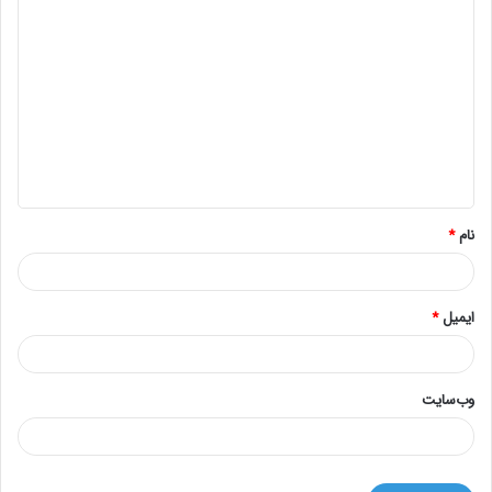
د
ی
د
گ
ا
ه
*
نام
*
ایمیل
*
وب‌سایت