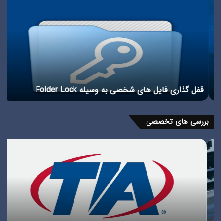
گذاری
وین
فایل
10
های
و
شخصی
11
به
وسیله
Folder
Lock
قفل گذاری فایل های شخصی به وسیله Folder Lock
تف
بررسی های تخصصی
استاندارد
پور
TIA
چی
در
انو
شبکه
پور
را
در
بشناسیم
شبک