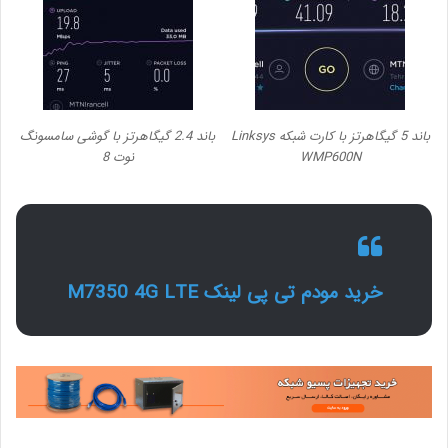
باند 5 گیگاهرتز با کارت شبکه Linksys
باند 2.4 گیگاهرتز با گوشی سامسونگ
WMP600N
نوت 8
خرید مودم تی پی لینک M7350 4G LTE