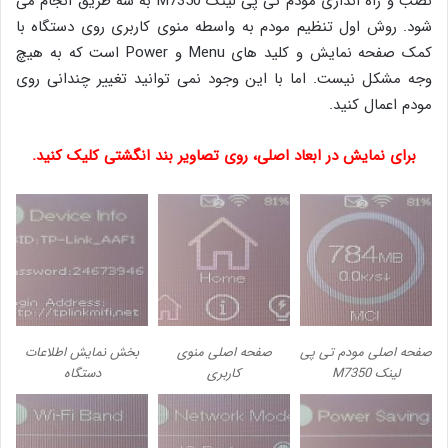
نصب و راه اندازی مودم تی پی لینک M7350 به سه طریق انجام می
شود. روش اول تنظیم مودم به واسطه منوی کاربری روی دستگاه با
کمک صفحه نمایش و کلید های Menu و Power است که به هیچ
وجه مشکل نیست. اما با این وجود نمی توانید تغییر چندانی روی
مودم اعمال کنید.
برای نمایش در ابعاد اصلی، روی تصاویر بند انگشتی کلیک کنید.
صفحه اصلی مودم تی پی
صفحه اصلی منوی
بخش نمایش اطلاعات
لینک M7350
کاربری
دستگاه