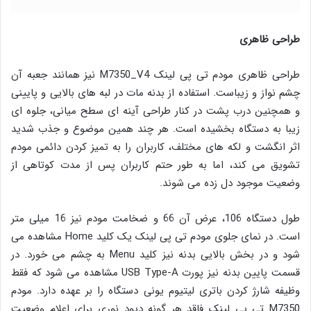
طراحی ظاهری
طراحی ظاهری مودم تی پی لینک M7350_V4 نیز همانند جعبه آن
چشم نواز و زیباست. استفاده از بدنه مات در لبه های بالایی و پایینی
و همچنین درب پشت در کنار طراحی آینه ای سطح میانی، جلوه ای
زیبا به دستگاه بخشیده است. هر چند همین موضوع و جذب شدید
اثر انگشت و لکه های مختلف، کاربران را به تمیز کردن دائمی مودم
تشویق می کند، اما به طور حتم کاربران پس از مدت کوتاهی از
وضعیت موجود دل زده می شوند.
طول دستگاه 106، عرض آن 66 و ضخامت مودم نیز 16 میلی متر
است. در نمای جلوی مودم تی پی لینک یک کلید Home مشاهده می
شود و در بخش بالایی بدنه نیز کلید Menu به چشم می خورد. در
قسمت پایین بدنه نیز پورت USB Type-A مشاهده می شود که فقط
وظیفه شارژ کردن باتری لیتیوم یونی دستگاه را بر عهده دارد. مودم
M7350 تی پی لینک فاقد هر گونه دیود نوری برای اعلام وضعیت