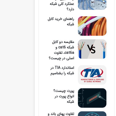
عملکرد کلی شبکه
دارد؟
وارد
راهنمای خرید کابل
شبکه
مقایسه دو کابل
کنید
شبکه cat6 و
cat6a، تفاوت
اصلی در چیست؟
استاندارد TIA در
...
شبکه را بشناسیم
پورت چیست؟
انواع پورت در
شبکه
تفاوت پهنای باند و