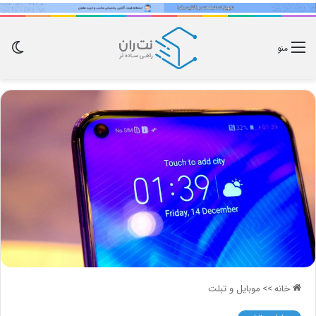
تغی
منو
پو
خانه
>>
موبایل و تبلت