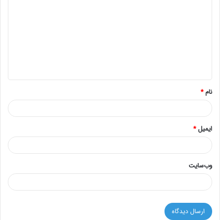
ی
د
گ
ا
ه
*
نام
*
ایمیل
*
وب‌سایت