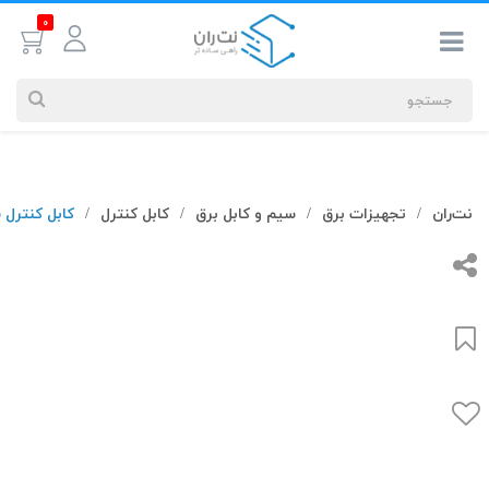
0
جستجوهای
نت‌ران
تجهیزات برق
سیم و کابل برق
کابل کنترل
کابل کنترل شیلددار 2.5*3
/
/
/
/
شما
#کابل شبکه
بیشترین
جستجوهای
اخیر
#کابل شبکه
#کابل شبکه لگراند
#کابل شبکه نگزنس