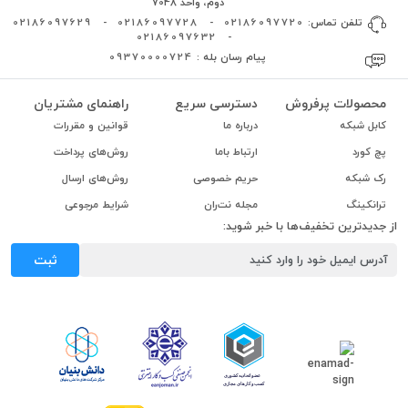
دوم، واحد 7048
تلفن تماس:
02186097720
-
02186097728
-
02186097629
02186097632
-
پیام رسان بله :
09370000724
محصولات پرفروش
دسترسی سریع
راهنمای مشتریان
کابل شبکه
درباره ما
قوانین و مقررات
پچ کورد
ارتباط باما
روش‌های پرداخت
رک شبکه
حریم خصوصی
روش‌های ارسال
ترانکینگ
مجله نت‌ران
شرایط مرجوعی
از جدیدترین تخفیف‌ها با خبر شوید:
ثبت