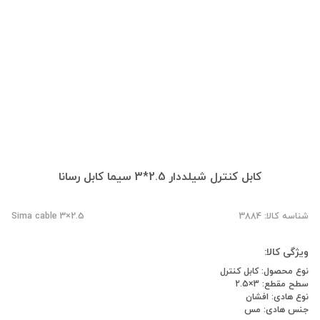
کابل کنترل شیلددار 2.5*3 سیما کابل رسانا
شناسه کالا: 3884
Sima cable 3×2.5
ویژگی کالا:
نوع محصول: کابل کنترل
سطح مقطع: 3×2.5
نوع هادی: افشان
جنس هادی: مس