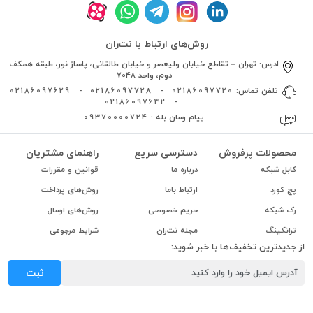
روش‌های ارتباط با نت‌ران
آدرس:
تهران – تقاطع خیابان ولیعصر و خیابان طالقانی، پاساژ نور، طبقه همکف
دوم، واحد 7048
تلفن تماس:
02186097720
-
02186097728
-
02186097629
02186097632
-
پیام رسان بله :
09370000724
محصولات پرفروش
دسترسی سریع
راهنمای مشتریان
کابل شبکه
درباره ما
قوانین و مقررات
پچ کورد
ارتباط باما
روش‌های پرداخت
رک شبکه
حریم خصوصی
روش‌های ارسال
ترانکینگ
مجله نت‌ران
شرایط مرجوعی
از جدیدترین تخفیف‌ها با خبر شوید:
ثبت