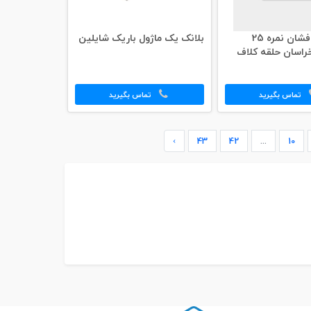
سیم برق افشان نمره 25
بلانک یک ماژول باریک شایلین
خراسان حلقه کلاف
تماس بگیرید
تماس بگیرید
›
43
42
...
10