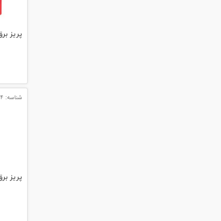
#داکت
#داکت ساده
پریز برق
شناسه: 11694
پریز برق