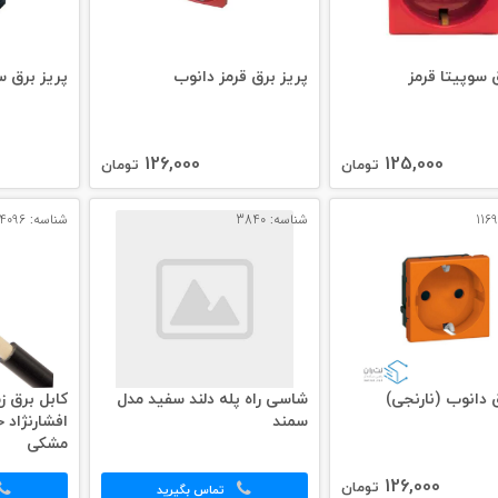
 سوپیتا قرمز
پریز برق قرمز دانوب
پریز برق س
126,000
125,000
تومان
تومان
شناسه: 3840
شناسه: 4096
 دانوب (نارنجی)
شاسی راه پله دلند سفید مدل
سمند
افشارنژاد 
مشکی
126,000
تومان
تماس بگیرید