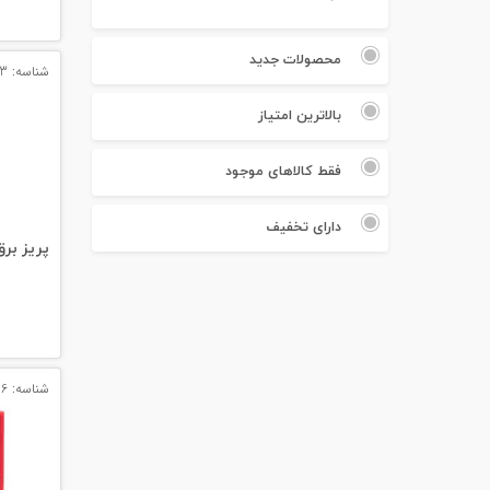
#پچ کورد لگراند
#پچ کورد نگزنس
محصولات جدید
شناسه: 14463
#رک شبکه
بالاترین امتیاز
#رک HPI
فقط کالاهای موجود
#ترانکینگ لگراند
دارای تخفیف
پریز بر
#ترانکینگ دانوب
#سوکت شبکه
#کیستون شبکه
شناسه: 11096
#پچ پنل لگراند
#پچ پنل نگزنس