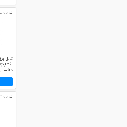
شناسه: 9728
افشارنژ
خاکستر
شناسه: 4097