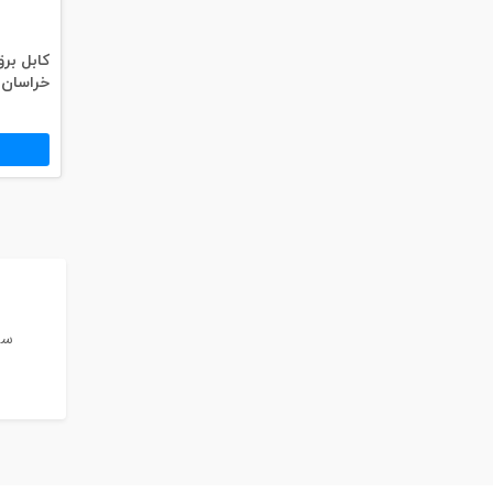
خراسان حلقه
س