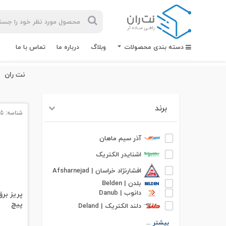
دسته بندی محصولات
وبلاگ
درباره ما
تماس با ما
نت ران
برند
شناسه: 13765
بیشترین
جستجوهای
اخیر
آذر سیم ماهان
اشنایدر الکتریک
#کابل شبکه
افشارنژاد خراسان | Afsharnejad
بلدن | Belden
#کابل شبکه لگراند
دانوب | Danub
پریز بر
پیچ
دلند الکتریک | Deland
#کابل شبکه نگزنس
بیشتر ...