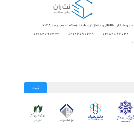
ر و خیابان طالقانی، پاساژ نور، طبقه همکف دوم، واحد 7048
02186097632
-
02186097629
-
02186097728
-
ثبت