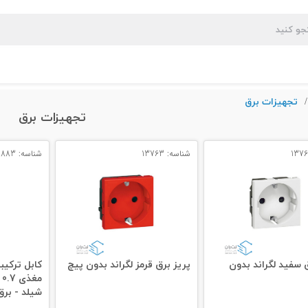
تجهیزات برق
/
تجهیزات برق
شناسه: 13763
شناسه: 12883
ق سفید لگراند بدون
پریز برق قرمز لگراند بدون پیچ
شیلد - برق CA