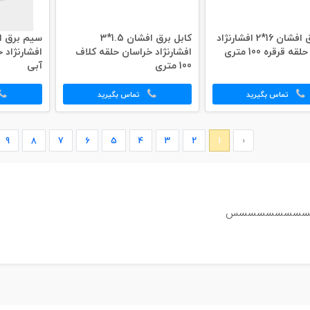
کابل برق افشان 16*2 افشارنژاد
کابل برق افشان 1.5*3
 قرقره 100 متری
افشارنژاد خراسان حلقه کلاف
افشارنژاد 
100 متری
آبی
تماس بگیرید
تماس بگیرید
9
8
7
6
5
4
3
2
1
‹
سسسسسسسسس