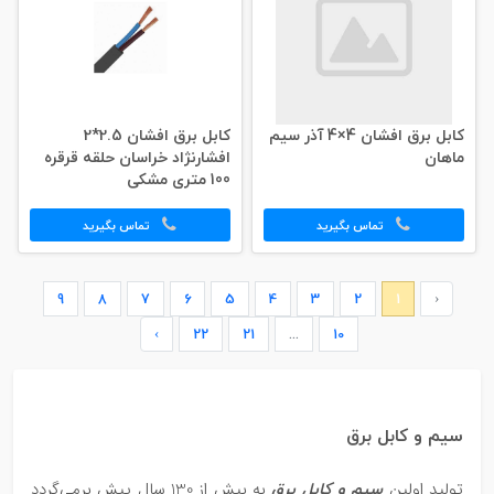
کابل برق افشان 4×4 آذر سیم
کابل برق افشان 2.5*2
ماهان
افشارنژاد خراسان حلقه قرقره
100 متری مشکی
تماس بگیرید
تماس بگیرید
9
8
7
6
5
4
3
2
1
‹
›
22
21
...
10
سیم و کابل برق
سیم و کابل برق
تولید اولین
به بیش از 130 سال پیش برمی‌گردد