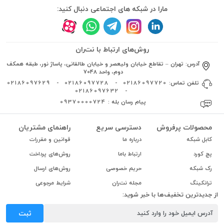
مارا در شبکه های اجتماعی دنبال کنید:
روش‌های ارتباط با نت‌ران
آدرس:
تهران – تقاطع خیابان ولیعصر و خیابان طالقانی، پاساژ نور، طبقه همکف
دوم، واحد 7048
تلفن تماس:
02186097720
-
02186097728
-
02186097629
02186097632
-
پیام رسان بله :
09370000724
محصولات پرفروش
دسترسی سریع
راهنمای مشتریان
کابل شبکه
درباره ما
قوانین و مقررات
پچ کورد
ارتباط باما
روش‌های پرداخت
رک شبکه
حریم خصوصی
روش‌های ارسال
ترانکینگ
مجله نت‌ران
شرایط مرجوعی
از جدیدترین تخفیف‌ها با خبر شوید:
ثبت