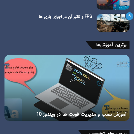
FPS و تاثیر آن در اجرای بازی ها
برترین آموزش‌ها
آموزش
ت
نصب
ص
واتس
ن
اپ
و
بر
0
روی
–
ویندوز
آ
در
ت
آموزش نصب واتس اپ بر روی ویندوز در کمتر از 5 دقیقه +
کمتر
و
ویدیو
از
ت
5
ه
دقیقه
بررسی های تخصصی
+