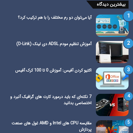
بیشترین دیدگاه
آیا می‌توان دو رم مختلف را با هم ترکیب کرد؟
آموزش تنظیم مودم ADSL دی لینک (D-Link)
اکتیو کردن آفیس: آموزش 0 تا 100 کرک آفیس
7 نکته‌ای که باید درمورد کارت های گرافیک آنبرد و
اختصاصی بدانید
مقایسه CPU های Intel و AMD غول های صنعت
پردازش