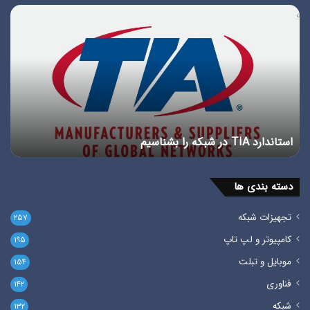
استاندارد
پور
TIA
چی
در
انو
شبکه
پور
را
در
بشناسیم
شبک
استاندارد TIA در شبکه را بشناسیم
پ
دسته بندی ها
تجهیزات شبکه
۲۵۷
کامپیوتر و لپ تاپ
۱۹۵
موبایل و تبلت
۱۵۴
فناوری
۱۴۲
شبکه
۱۳۲