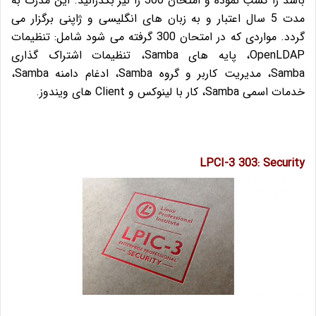
باشد را کسب نموده و امتحان 300 را نیز بگذرانید. این مدرک به
مدت 5 سال اعتبار و به زبان های انگلیسی و ژاپنی برگزار می
گردد. مواردی که در امتحان 300 گرفته می شود شامل: تنظیمات
OpenLDAP، پایه های Samba، تنظیمات اشتراک گذاری
Samba، مدیریت کاربر و گروه Samba، ادغام دامنه Samba،
خدمات اسمی Samba، کار با لینوکس و Client های ویندوز.
LPCI-3 303: Security