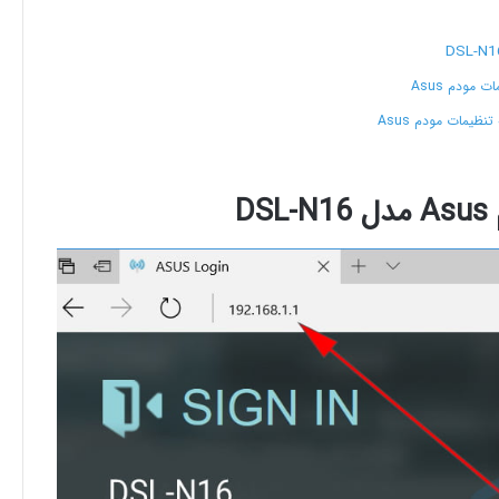
ظیمات مودم Asus
D