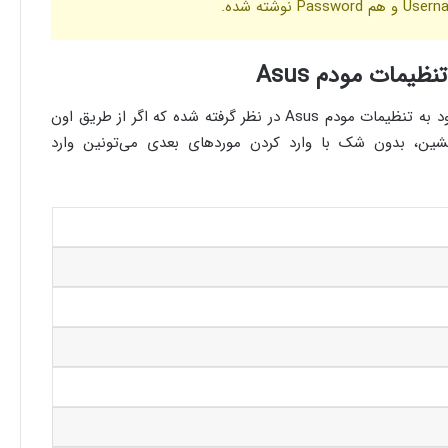
یکسری IP آدرس‌های پیش‌فرض برای ورود به تنظیمات مودم Asus در نظر گرفته شده که اگر از طریق اون
192.168.1.1 نتونین بشین، بدون شک با وارد کردن موردهای بعدی می‌تونین وارد