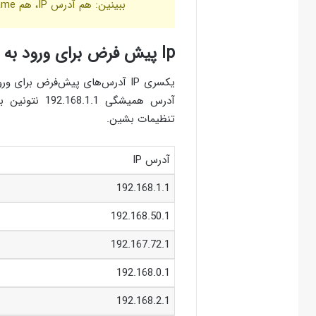
ببینین: هم آدرس IP، هم Username و هم Password نوشته شده.
Ip پیش فرض برای ورود به تنظیمات مودم Asus
آدرس همیشگی 
تنظیمات بشین.
آدرس IP
192.168.1.1
192.168.50.1
192.167.72.1
192.168.0.1
192.168.2.1