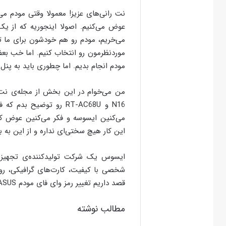
نت رانی‌های عزیز! معمولا وقتی مودم می
عوض می‌کنیم. اصولا اینجوریه که از ی
می‌خریم، مودم رو هم خودشون برای ما تا
موردنظرمون رو انتخاب کنیم. اما خب بعض
مودم انجام بدیم. اما چطوری باید به پنل مودم بریم؟
من می‌خوام در این بخش از مجله‌ی نت 
N16 و RT-AC68U رو توضی
می‌کنین ایسوسه و فکر می‌کنین عوض کر
این کار هیچ سختی‌‌ای نداره و از این ب
ایسوس یک شرکت تولیدکننده‌ی تجهیزات 
شخصی با کیفیت، کارت‌های گرافیکی، رو
قصد داریم تغییر رمز وای فای مودم ASUS رو بررسی کنیم. پرطرفدارترین مدل‌ این برند Asus N10 هست.
مطالب نوشته