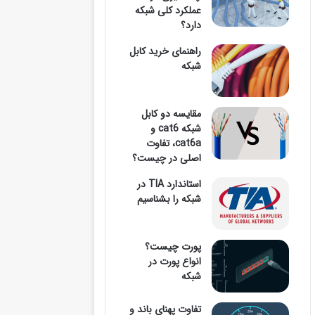
عملکرد کلی شبکه
دارد؟
وارد
راهنمای خرید کابل
شبکه
مقایسه دو کابل
کنید
شبکه cat6 و
cat6a، تفاوت
اصلی در چیست؟
استاندارد TIA در
...
شبکه را بشناسیم
پورت چیست؟
انواع پورت در
شبکه
تفاوت پهنای باند و