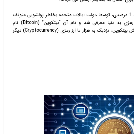
اما این ارز دیجیتالی به دلیل گرفتن کارمزد 1 درصدی، توسط دولت ایالات متحده بخاطر پولشویی متوقف
ولی در سال 2009 دوباره یک ارز رمزی به دنیا معرفی شد و نام آن “بیتکوین” (Bitcoin) نام
بعد از شهرت یافتن و بالا رفتن ارزش بیتکوین، نزدیک به هزار تا ارز رمزی (Cryptocurrency) دیگر