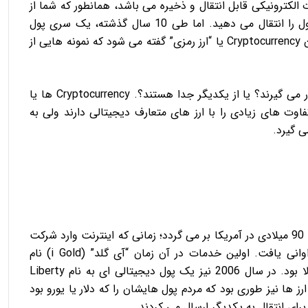
 الکترونیکی قابل انتقال و ذخیره می باشد، همانطور که شما از
ل را انتقال می دهید.
اما طی 10 سال گذشته، یک سری پول
 “
ارز رمزی
” گفته می شود که نمونه هایی از
ر می گیرند؟ یا از یکدیگر جدا هستند؟.
Cryptocurrency ها یا
اوت های زیادی را با ارز های متعارف دیجیتالی دارند ولی به
ی گیرد.
تاریخچه ارز های دیجیتالی به اواسط دهه 90 میلادی در آمریکا بر می گردد؛ زمانی که اینترنت وارد شرکت
وانی یافت.
اولین خدمات در آن زمان “آی گلد” (i Gold) نام
ا بود.
در سال 2006 نیز یک پول دیجیتالی ای به نام Liberty
این ارز ها نیز طوری بود که مردم پول هایشان را که دلار یا یورو بود