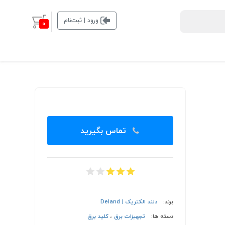
ورود | ثبت‌نام
0
تماس بگیرید
برند:
دلند الکتریک | Deland
دسته ها:
تجهیزات برق
،
کلید برق