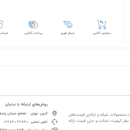
سفارش آنلاین
ارسال فوری
پرداخت آنلاین
ضمانت 
روش‌های ارتباط با نت‌ران
آدرس:
تهران – تقاطع خیابان ولیعص
ات محصولات شبکه و ارائه‌ی قیمت‌های
ز نظر کیفیت، اصالت و حتی قیمت ارائه
تلفن تماس:
02186097720
پیام رسان بله :
09370000724