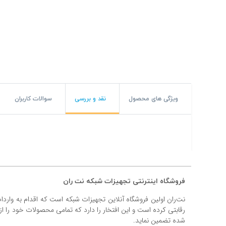
#پچ کورد لگراند
#پچ کورد نگزنس
#رک شبکه
#رک HPI
#ترانکینگ لگراند
ویژگی های محصول
نقد و بررسی
سوالات کاربران
#ترانکینگ دانوب
#سوکت شبکه
#کیستون شبکه
فروشگاه اینترنتی تجهیزات شبکه نت ران
#پچ پنل لگراند
نت‌ران اولین فروشگاه آنلاین تجهیزات شبکه است که اقدام به وارد
#پچ پنل نگزنس
رقابتی کرده است و این افتخار را دارد که تمامی محصولات خود را ا
شده تضمین نماید.