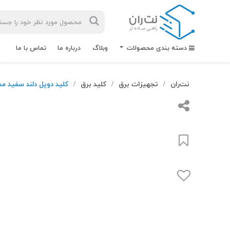
دسته بندی محصولات
وبلاگ
درباره ما
تماس با ما
نت‌ران
تجهیزات برق
کلید برق
کلید دوپل دلند سفید مدل
/
/
/
بیشترین
جستجوهای
اخیر
#کابل شبکه
#کابل شبکه لگراند
#کابل شبکه نگزنس