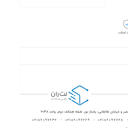
اصالت
ر و خیابان طالقانی، پاساژ نور، طبقه همکف دوم، واحد 7048
02186097632
-
02186097629
-
02186097728
-