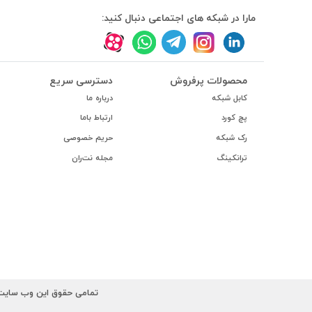
#داکت
مارا در شبکه های اجتماعی دنبال کنید:
#داکت ساده
محصولات پرفروش
دسترسی سریع
کابل شبکه
درباره ما
پچ کورد
ارتباط باما
رک شبکه
حریم خصوصی
ترانکینگ
مجله نت‌ران
تمامی حقوق این وب سایت ب