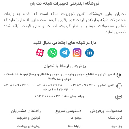
فروشگاه اینترنتی تجهیزات شبکه نت ران
نت‌ران اولین فروشگاه آنلاین تجهیزات شبکه است که اقدام به واردات
محصولات شبکه و ارائه‌ی قیمت‌های رقابتی کرده است و این افتخار را دارد که
تمامی محصولات خود را از نظر کیفیت، اصالت و حتی قیمت ارائه شده
تضمین نماید.
مارا در شبکه های اجتماعی دنبال کنید:
روش‌های ارتباط با نت‌ران
آدرس:
تهران – تقاطع خیابان ولیعصر و خیابان طالقانی، پاساژ نور، طبقه همکف
دوم، واحد 7048
تلفن تماس:
02186097720
-
02186097728
-
02186097629
02186097632
-
پیام رسان بله :
09370000724
محصولات پرفروش
دسترسی سریع
راهنمای مشتریان
کابل شبکه
درباره ما
قوانین و مقررات
پچ کورد
ارتباط باما
روش‌های پرداخت