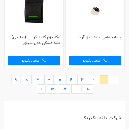
پایه حمامی دلند مدل آریا
مکانیزم کلید کراس (صلیبی)
دلند مشکی مدل سیلور
تماس بگیرید
تماس بگیرید
9
8
7
6
5
4
3
2
1
‹
›
16
15
...
10
شرکت دلند الکتریک