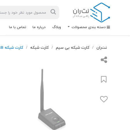
دسته بندی محصولات
وبلاگ
درباره ما
تماس با ما
نت‌ران
کارت شبکه بی سیم
کارت شبکه
کارت شبکه USB وایرلس تی پی لینک TL-WN7200ND
/
/
/
بیشترین
جستجوهای
اخیر
#کابل شبکه
#کابل شبکه لگراند
#کابل شبکه نگزنس