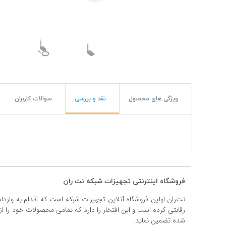
#پچ کورد لگراند
#پچ کورد نگزنس
#رک شبکه
#رک HPI
#ترانکینگ لگراند
ویژگی های محصول
نقد و بررسی
سوالات کاربران
#ترانکینگ دانوب
#سوکت شبکه
#کیستون شبکه
فروشگاه اینترنتی تجهیزات شبکه نت ران
#پچ پنل لگراند
نت‌ران اولین فروشگاه آنلاین تجهیزات شبکه است که اقدام به وارد
#پچ پنل نگزنس
رقابتی کرده است و این افتخار را دارد که تمامی محصولات خود را ا
شده تضمین نماید.