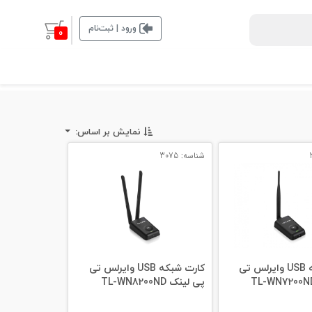
ورود | ثبت‌نام
0
نمایش بر اساس:
شناسه: 3075
کارت شبکه USB وایرلس تی
کارت شبکه USB وایرلس تی
پی لینک TL-WN8200ND