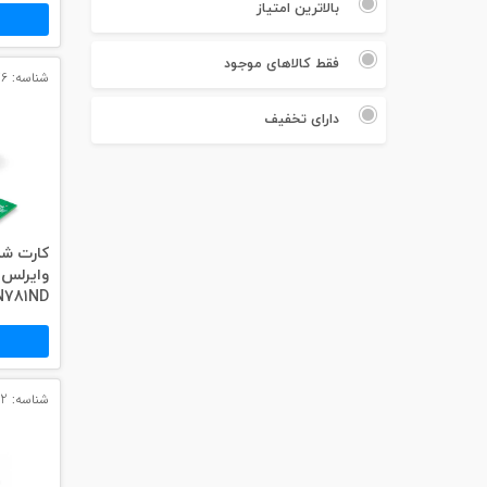
#پچ کورد لگراند
بالاترین امتیاز
#پچ کورد نگزنس
فقط کالاهای موجود
شناسه: 3076
#رک شبکه
دارای تخفیف
#رک HPI
#ترانکینگ لگراند
#ترانکینگ دانوب
781ND
#سوکت شبکه
#کیستون شبکه
#پچ پنل لگراند
شناسه: 3082
#پچ پنل نگزنس