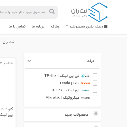
دسته بندی محصولات
وبلاگ
درباره ما
تماس با ما
نت ران
برند
شناسه: 3072
بیشترین
جستجوهای
تی پی لینک | TP-link
اخیر
تندا | Tenda
دی لینک | D-Link
#کابل شبکه
میکروتیک | Mikrotik
#کابل شبکه لگراند
پی لینک her T2UHP
محصولات جدید
#کابل شبکه نگزنس