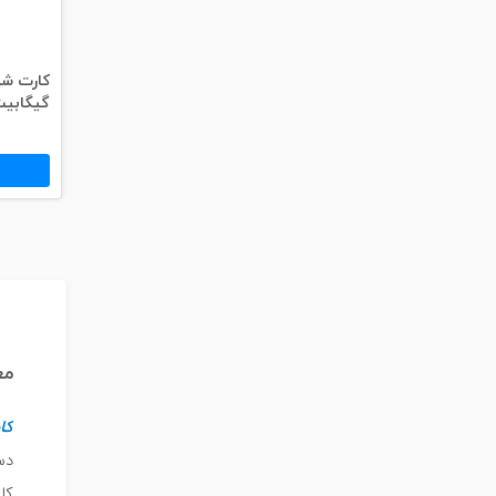
گیگابیت دی
مع
کا