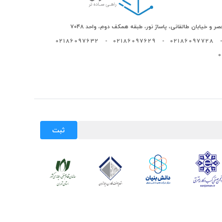
ر و خیابان طالقانی، پاساژ نور، طبقه همکف دوم، واحد 7048
02186097632
-
02186097629
-
02186097728
-
ثبت