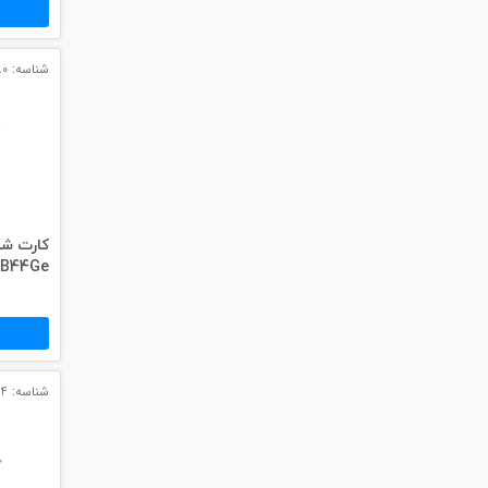
شناسه: 3090
کارت شب
B44Ge
شناسه: 3094