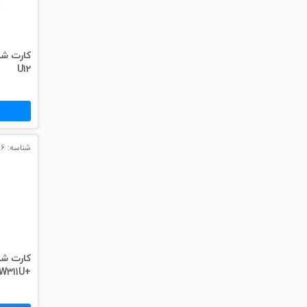
#داکت
#داکت ساده
U12
شناسه: 3086
+W311U