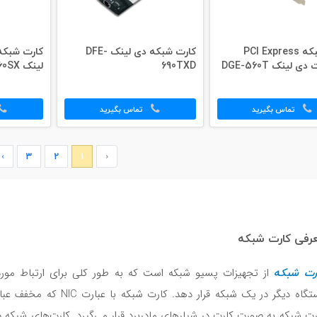
کارت شبکه PCI Express
کارت شبکه دی لینک DFE-
 لینک DGE-560T
690TXD
لینک DGE-560SX
تماس بگیرید
تماس بگیرید
›
3
2
1
‹
رفی کارت شبکه
رت شبکه
از تجهیزات پسیو شبکه است که به طور کلی برای ارتباط مورد ا